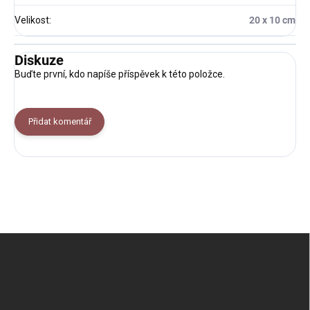
Velikost
:
20 x 10 cm
Diskuze
Buďte první, kdo napíše příspěvek k této položce.
Přidat komentář
Z
á
p
a
t