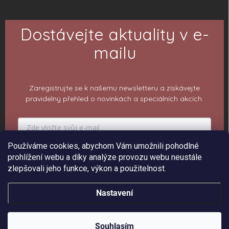
Dostávejte aktuality v e-
mailu
Zaregistrujte se k našemu newsletteru a získávejte
pravidelný přehled o novinkách a speciálních akcích.
Používáme cookies, abychom Vám umožnili pohodlné
PŘIHLÁSIT K ODBĚRU
prohlížení webu a díky analýze provozu webu neustále
zlepšovali jeho funkce, výkon a použitelnost.
Nastavení
Copyright 2026
ePiPí - Prodejna radostí
. Všechna práva vyhrazena.
Upravit
nastavení cookies
Souhlasím