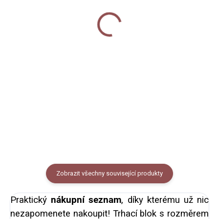
Meal Planner A4
40 Kč
200 Kč
od
Do košíku
Detail
Obyčejná tužka s celoplošným
Meal Planner - trhací blok, lepený,
digitálním potiskem s motivem
A4 , 50 listů.
bobulí na sytě růžovém podkladu.
Tvrdost tužky HB. Vyrobeno z
lipového dřeva z obnovitelných
zdrojů.
Zobrazit všechny související produkty
Praktický
nákupní seznam
, díky kterému už nic
nezapomenete nakoupit! Trhací blok s rozměrem