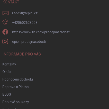
í
KONTAKT
radosti
@
epipi.cz
+420602628003
https://www.fb.com/prodejnasradosti
epipi_prodejnaradosti
INFORMACE PRO VÁS
Kontakty
O nás
Hodnocení obchodu
Doprava a Platba
BLOG
Dárkové poukazy