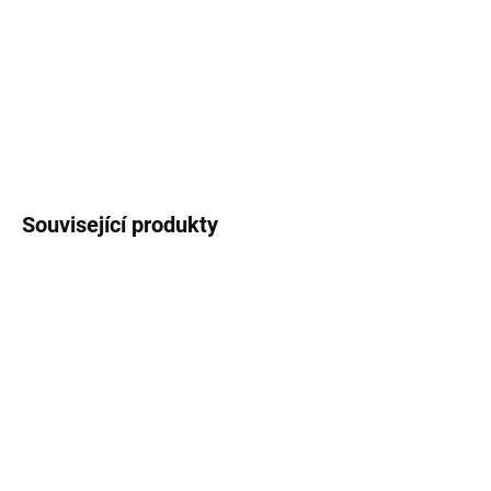
dvou sloupců s motivem
ovoce
. Rozměr:
200x100 mm, trhací blok,
50 listů
.
DETAILNÍ INFORMACE
ZEPTAT SE
HLÍDAT
Související produkty
SKLADEM
SKLADEM
Tužka - Bobule