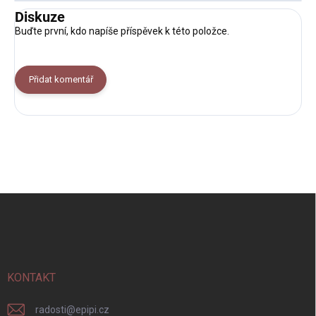
Diskuze
Buďte první, kdo napíše příspěvek k této položce.
Přidat komentář
Z
á
p
a
t
í
KONTAKT
radosti
@
epipi.cz