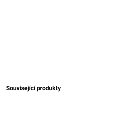
14
autorských ilustrací
vánočního pásovce,
dárečků a dalších drobností, které jsou spojené
s Vánoci
s vyznačenou cestou pro vystřižení +
provázek.
DETAILNÍ INFORMACE
ZEPTAT SE
HLÍDAT
Související produkty
3 + 1