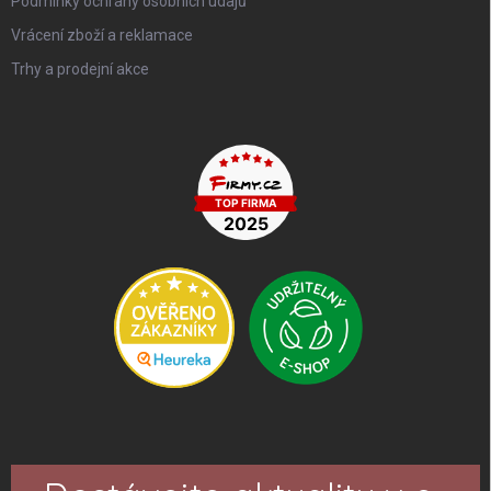
Podmínky ochrany osobních údajů
Vrácení zboží a reklamace
Trhy a prodejní akce