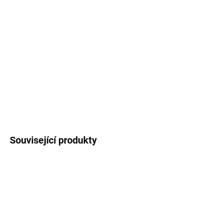
Keramický podtácek
s motivem vánočního
pásovce. Podtácek má průměr 10 cm a na spodní
straně je nalepený
korek
, aby podtácek
nepoškrábal stůl a neklouzal po něm.
DETAILNÍ INFORMACE
ZEPTAT SE
HLÍDAT
Související produkty
3 + 1
3 + 1