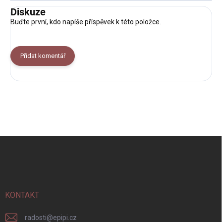
Diskuze
Buďte první, kdo napíše příspěvek k této položce.
Přidat komentář
Z
á
p
a
t
í
KONTAKT
radosti
@
epipi.cz