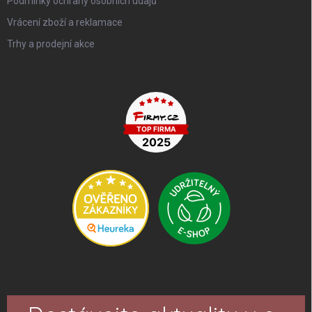
Podmínky ochrany osobních údajů
Vrácení zboží a reklamace
Trhy a prodejní akce