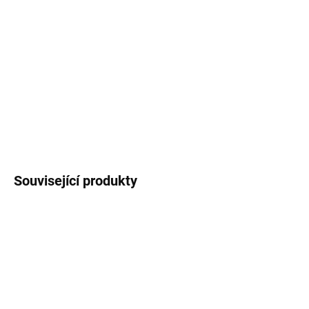
použitelným jako kelímek na pití. Termoska je
potištěná autorskou ilustrací
vánočních
pásovců
.
Objem láhve
750 ml
.
DETAILNÍ INFORMACE
ZEPTAT SE
HLÍDAT
Související produkty
3 + 1
3 + 1