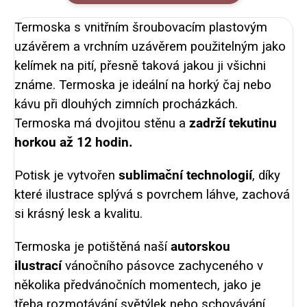
Termoska s vnitřním šroubovacím plastovým
uzávěrem a vrchním uzávěrem použitelným jako
kelímek na pití, přesně taková jakou ji všichni
známe. Termoska je ideální na horký čaj nebo
kávu při dlouhých zimních procházkách.
Termoska má dvojitou stěnu a
zadrží tekutinu
horkou až 12 hodin.
Potisk je vytvořen
sublimační technologií
, díky
které ilustrace splývá s povrchem láhve, zachová
si krásný lesk a kvalitu.
Termoska je potištěná naší
autorskou
ilustrací
vánočního pásovce zachyceného v
několika předvánočních momentech, jako je
třeba rozmotávání světýlek nebo schovávání