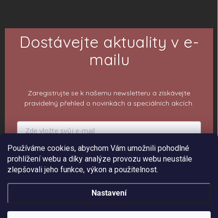
Dostávejte aktuality v e-
mailu
Zaregistrujte se k našemu newsletteru a získávejte
pravidelný přehled o novinkách a speciálních akcích.
Používáme cookies, abychom Vám umožnili pohodlné
PŘIHLÁSIT K ODBĚRU
prohlížení webu a díky analýze provozu webu neustále
zlepšovali jeho funkce, výkon a použitelnost.
Nastavení
Copyright 2026
ePiPí - Prodejna radostí
. Všechna práva vyhrazena.
Upravit