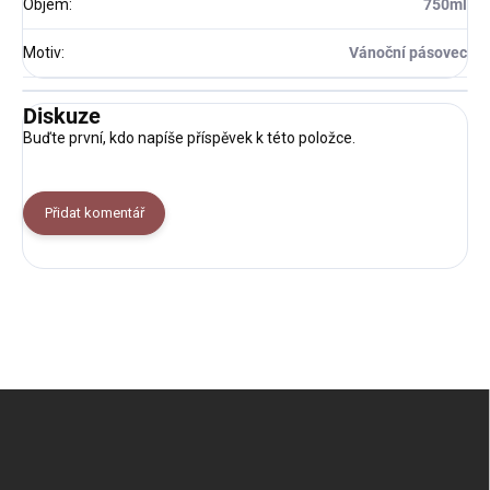
Objem
:
750ml
Motiv
:
Vánoční pásovec
Diskuze
Buďte první, kdo napíše příspěvek k této položce.
Přidat komentář
Z
á
p
a