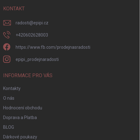
t
í
KONTAKT
radosti
@
epipi.cz
+420602628003
https://www.fb.com/prodejnasradosti
epipi_prodejnaradosti
INFORMACE PRO VÁS
Kontakty
O nás
Hodnocení obchodu
Doprava a Platba
BLOG
Dárkové poukazy