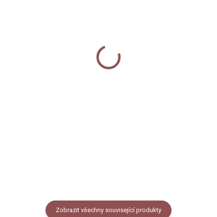
SKLADEM
SKLADEM
Arch samolepek -
Arch samolepek -
Vánoční pásovec
Vánoční pásovec
(jmenovky)
(Šťastné a veselé)
50 Kč
50 Kč
Do košíku
Do košíku
Papírové samolepky na archu
Papírové samolepky na archu
A5. 12 kusů kulatých samolepek.
A5, celkem 12 kusů kulatých
Samolepky slouží k nadepsání a
samolepek. Samolepky slouží k
nalepení na vánoční dárky nebo
nalepení na vánoční dárky nebo
dárkové tašky.
dárkové tašky.
Zobrazit všechny související produkty