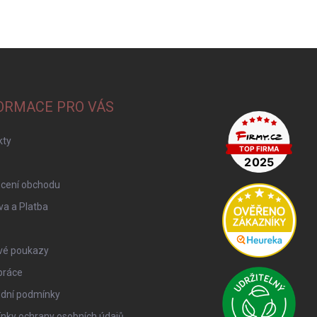
ORMACE PRO VÁS
kty
cení obchodu
a a Platba
vé poukazy
práce
dní podmínky
nky ochrany osobních údajů