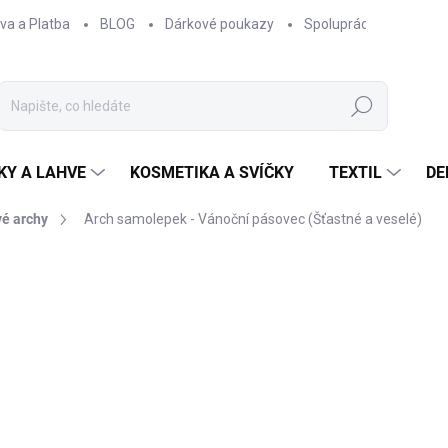
va a Platba
BLOG
Dárkové poukazy
Spolupráce
Obcho
Hledat
KY A LAHVE
KOSMETIKA A SVÍČKY
TEXTIL
DE
é archy
Arch samolepek - Vánoční pásovec (Šťastné a veselé)
NAČKA:
EPIPÍ
50 Kč
41,32 Kč bez DPH
Měrná
SKLADEM
cena: