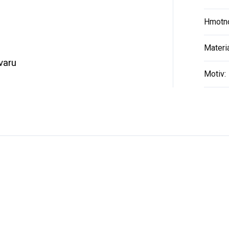
Hmotn
Materi
varu
Motiv
: