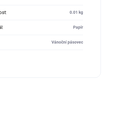
ost
:
0.01 kg
ál
:
Papír
Vánoční pásovec