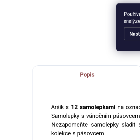
Do košíku
Ván
Použív
Papírové samolepky na archu
mot
analýze
A5. 12 kusů kulatých samolepek.
ty n
Samolepky slouží k nadepsání a
Nast
pře
nalepení na vánoční dárky nebo
prů
dárkové tašky.
Popis
Aršík s
12 samolepkami
na označ
Samolepky s vánočním pásovcem jso
Nezapomeňte samolepky sladit s
kolekce s pásovcem.