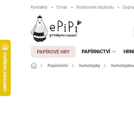
Přejít
Kontakty
O nás
Hodnocení obchodu
Dopra
na
obsah
PAPÍRNICTVÍ
HRN
PAPÍROVÉ HRY
Domů
Papírnictví
Samolepky
Samolepkov
Neohodnoceno
Podrobnosti hodnocení
Z
3 + 1