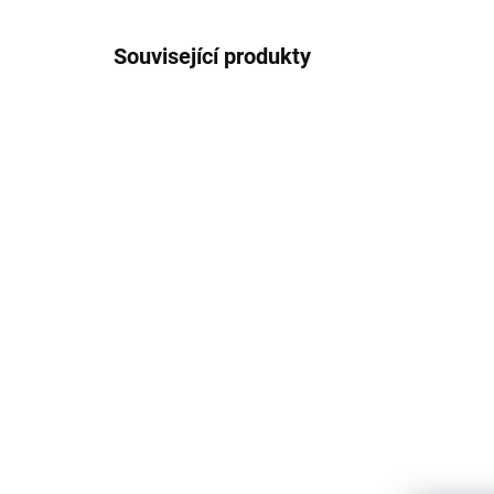
Související produkty
3 + 1
3018
SKLADEM
Arch samolepek -
Sa
Vánoční pásovec
pá
(jmenovky)
50
50 Kč