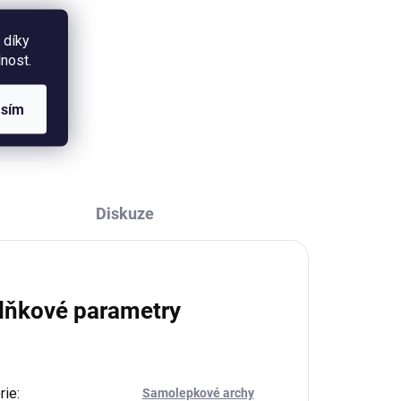
Placka s autorskou ilustrací
vánočního pásovce s dárkem.
 díky
Průměr placky 37 mm, zavírání
nost.
na špendlík.
raj
asím
ého
Diskuze
lňkové parametry
rie
:
Samolepkové archy