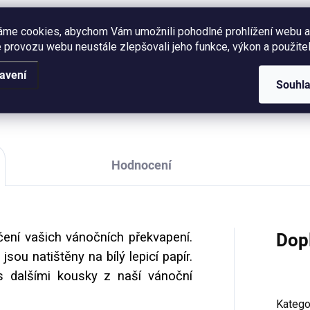
oční jmenovky s
Keramický hrnek s černým
áme cookies, abychom Vám umožnili pohodlné prohlížení webu a
ivem vánočních pásovců na
lemem potištěný autorskou
 provozu webu neustále zlepšovali jeho funkce, výkon a použitel
ejkouzelnější dárečky a
ilustrací vánočního pásovce.
avení
kvapení. Sada 5 ks se zlatou
Objem 250 ml (měřeno po ok
Souhl
chodkou.
hrnečku), vzhled smaltovan
plecháčku.
Hodnocení
ení vašich vánočních překvapení.
Dop
u natištěny na bílý lepicí papír.
 dalšími kousky z naší vánoční
Katego