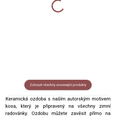
(jmenovky)
50 Kč
50 Kč
Do košíku
Do košíku
Papírové samolepky na archu
Papírové samolepky na archu
A5. 12 kusů kulatých samolepek.
A5. 12 kusů kulatých samolepek.
Samolepky slouží k nadepsání a
Samolepky slouží k nadepsání a
nalepení na vánoční dárky nebo
nalepení na vánoční dárky nebo
dárkové tašky.
dárkové tašky.
Zobrazit všechny související produkty
Keramická ozdoba s naším autorským motivem
kosa, který je připravený na všechny zimní
radovánky. Ozdobu můžete zavěsit přímo na