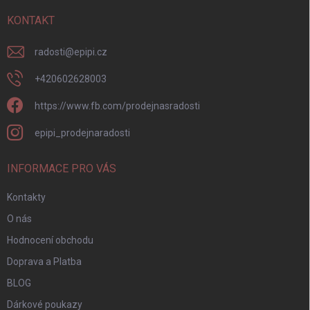
t
í
KONTAKT
radosti
@
epipi.cz
+420602628003
https://www.fb.com/prodejnasradosti
epipi_prodejnaradosti
INFORMACE PRO VÁS
Kontakty
O nás
Hodnocení obchodu
Doprava a Platba
BLOG
Dárkové poukazy