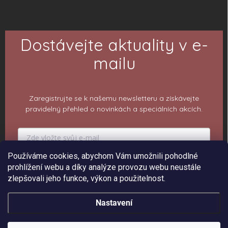
Dostávejte aktuality v e-
mailu
Zaregistrujte se k našemu newsletteru a získávejte
pravidelný přehled o novinkách a speciálních akcích.
Používáme cookies, abychom Vám umožnili pohodlné
PŘIHLÁSIT K ODBĚRU
prohlížení webu a díky analýze provozu webu neustále
zlepšovali jeho funkce, výkon a použitelnost.
Nastavení
Copyright 2026
ePiPí - Prodejna radostí
. Všechna práva vyhrazena.
Upravit