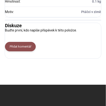
Hmotnost
:
0.1 kg
Motiv
:
Ptáčci v zimě
Diskuze
Buďte první, kdo napíše příspěvek k této položce.
Přidat komentář
Z
á
p
a