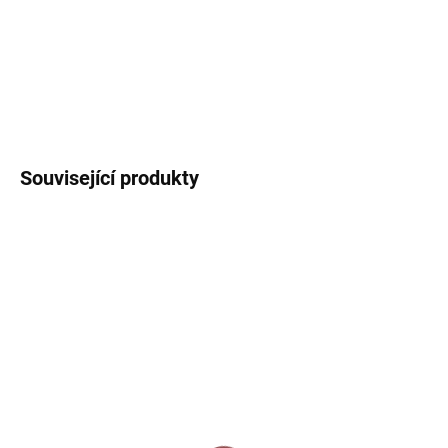
zavěšení.
DETAILNÍ INFORMACE
ZEPTAT SE
HLÍDAT
Související produkty
3 + 1
3 + 1
SKLADEM
SKLADEM
Arch samolepek - Ptáčci
Arch samolepek - Ptáčci
(Šťastné a veselé)