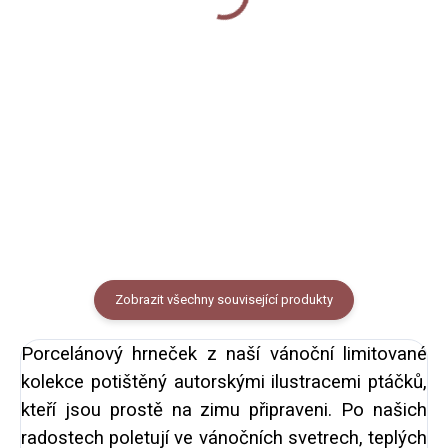
50 Kč
Do košíku
Do košíku
Papírové samolepky na archu
Papírové samolepky na archu
A5. 12 kusů kulatých samolepek.
A5. 12 kusů kulatých samolepek.
Samolepky slouží k nadepsání a
Samolepky slouží k nadepsání a
nalepení na vánoční dárky nebo
nalepení na vánoční dárky nebo
dárkové tašky.
dárkové tašky.
Zobrazit všechny související produkty
Porcelánový hrneček z naší vánoční limitované
kolekce potištěný autorskými ilustracemi ptáčků,
kteří jsou prostě na zimu připraveni. Po našich
radostech poletují ve vánočních svetrech, teplých