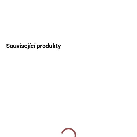
DETAILNÍ INFORMACE
ZEPTAT SE
HLÍDAT
Související produkty
3 + 1
3 + 1
SKLADEM
SKLADEM
Arch samolepek - Ptáčci
Arch samolepek - Ptáčci
(Šťastné a veselé)
(jmenovky)
50 Kč