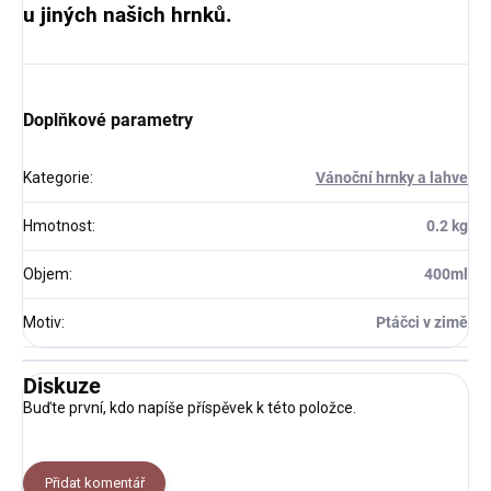
u jiných našich hrnků.
Doplňkové parametry
Kategorie
:
Vánoční hrnky a lahve
Hmotnost
:
0.2 kg
Objem
:
400ml
Motiv
:
Ptáčci v zimě
Diskuze
Buďte první, kdo napíše příspěvek k této položce.
Přidat komentář