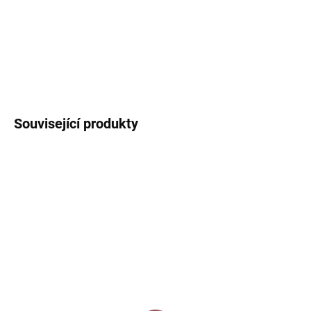
provázek na zavěšení.
DETAILNÍ INFORMACE
ZEPTAT SE
HLÍDAT
Související produkty
3 + 1
3 + 1
SKLADEM
SKLADEM
Arch samolepek - Ptáčci
Arch samolepek - Ptáčci
(Šťastné a veselé)