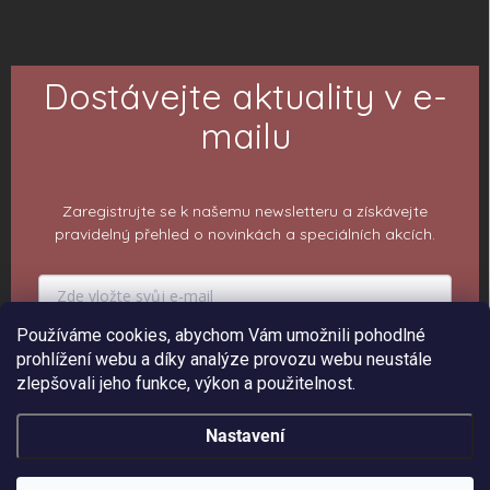
Dostávejte aktuality v e-
mailu
Zaregistrujte se k našemu newsletteru a získávejte
pravidelný přehled o novinkách a speciálních akcích.
Používáme cookies, abychom Vám umožnili pohodlné
PŘIHLÁSIT K ODBĚRU
prohlížení webu a díky analýze provozu webu neustále
zlepšovali jeho funkce, výkon a použitelnost.
Nastavení
Copyright 2026
ePiPí - Prodejna radostí
. Všechna práva vyhrazena.
Upravit