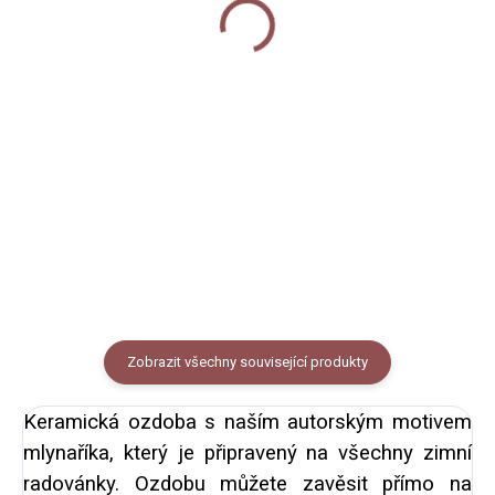
(jmenovky)
50 Kč
50 Kč
Do košíku
Do košíku
Papírové samolepky na archu
Papírové samolepky na archu
A5. 12 kusů kulatých samolepek.
A5. 12 kusů kulatých samolepek.
Samolepky slouží k nadepsání a
Samolepky slouží k nadepsání a
nalepení na vánoční dárky nebo
nalepení na vánoční dárky nebo
dárkové tašky.
dárkové tašky.
Zobrazit všechny související produkty
Keramická ozdoba s naším autorským motivem
mlynaříka, který je připravený na všechny zimní
radovánky. Ozdobu můžete zavěsit přímo na