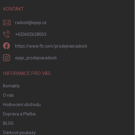
t
í
KONTAKT
radosti
@
epipi.cz
+420602628003
https://www.fb.com/prodejnasradosti
epipi_prodejnaradosti
INFORMACE PRO VÁS
Kontakty
O nás
Hodnocení obchodu
Doprava a Platba
BLOG
Dárkové poukazy