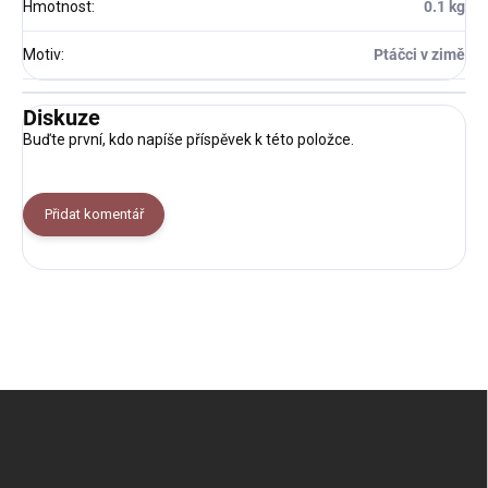
Hmotnost
:
0.1 kg
Motiv
:
Ptáčci v zimě
Diskuze
Buďte první, kdo napíše příspěvek k této položce.
Přidat komentář
Z
á
p
a