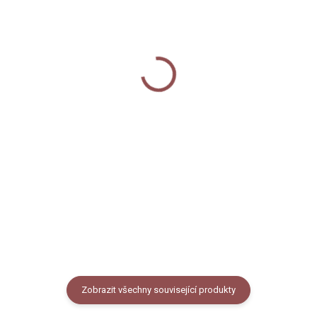
SKLADEM
SKLADEM
Dopisní papíry - Známky
Keramický hrnek 250 ml
- Známky
100 Kč
360 Kč
Do košíku
Do košíku
Dopisní papíry s naší autorskou
grafikou pomněnek. 25
Keramický hrnek s černým
oboustranně potištěných listů,
lemem potištěný autorskou
formát A5.
ilustrací poštovních
známek. Objem 250 ml (měřeno
po okraj hrnečku), vzhled
smaltovaného plecháčku.
Zobrazit všechny související produkty