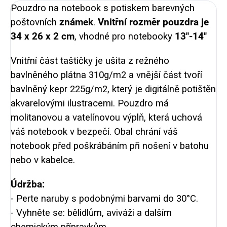
Pouzdro na notebook s potiskem barevných
poštovních
známek
.
Vnitřní rozměr pouzdra je
34 x 26 x 2 cm
, vhodné pro notebooky
13″-14″
Vnitřní část taštičky je ušita z režného
bavlněného plátna 310g/m2 a vnější část tvoří
bavlněný kepr 225g/m2, který je digitálně potištěn
akvarelovými ilustracemi. Pouzdro má
molitanovou a vatelínovou výplň, která uchová
váš notebook v bezpečí. Obal chrání váš
notebook před poškrábáním při nošení v batohu
nebo v kabelce.
Údržba:
- Perte naruby s podobnými barvami do 30°C.
- Vyhněte se: bělidlům, aviváži a dalším
chemickým přípravkům.