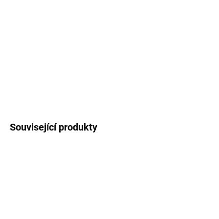
Pouzdro na notebook
s potiskem poštovních
známek
.
Vnitřní rozměr pouzdra je 34 x 26 x 2
cm
, vhodné pro notebooky
13″-14″
DETAILNÍ INFORMACE
ZEPTAT SE
HLÍDAT
Související produkty