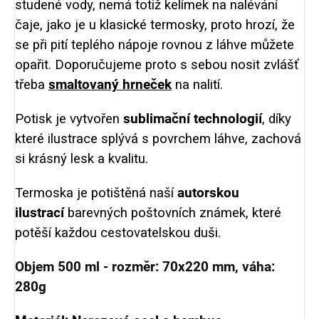
studené vody, nemá totiž kelímek na nalévání
čaje, jako je u klasické termosky, proto hrozí, že
se při pití teplého nápoje rovnou z láhve můžete
opařit. Doporučujeme proto s sebou nosit zvlášť
třeba
smaltovaný hrneček
na nalití.
Potisk je vytvořen
sublimační technologií
, díky
které ilustrace splývá s povrchem láhve, zachová
si krásný lesk a kvalitu.
Termoska je potištěná naší
autorskou
ilustrací
barevných poštovních známek, které
potěší každou cestovatelskou duši.
Objem 500 ml - rozměr: 70x220 mm, váha:
280g