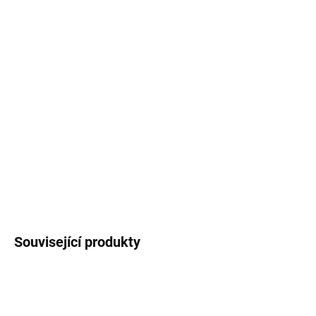
−
+
Přidat do košíku
Termoláhev / bandaska
z kvalitní nerezové oceli
se šroubovacím bambusovým víčkem potištěná
autorskými ilustracemi
poštovních
známek
.
Objem láhve
500 ml
.
DETAILNÍ INFORMACE
ZEPTAT SE
HLÍDAT
Související produkty
VÍCE ZA MÉNĚ