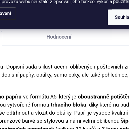
 provozu webu neustále zlepšovali jeho funkce, výkon a použitel
r 300g. Bez obálek.
známek. Objem 250 ml (měř
po okraj hrnečku), vzhled
avení
smaltovaného plecháčku.
Souhl
Hodnocení
ou! Dopisní sada s ilustracemi oblíbených poštovních
dopisní papíry, obálky, samolepky, ale také pohlednice
ho papíru
ve formátu A5, který je
oboustranně potišt
 jsou vytvořené formou
trhacího bloku
, díky kterému bu
e odtrhnout a vložit do obálky. Papír je vysoce kvalitní
oranžové barvě se stylovou a námi velmi oblíbenou
ší
 papírových samolepek
(celkem 12 kusů) a
2 kusy poh