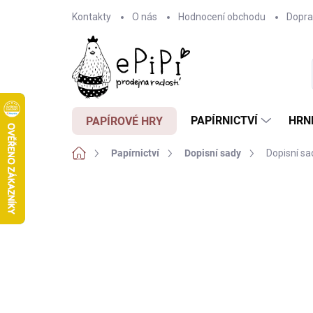
Přejít
Kontakty
O nás
Hodnocení obchodu
Dopra
na
obsah
PAPÍRNICTVÍ
HRN
PAPÍROVÉ HRY
Domů
Papírnictví
Dopisní sady
Dopisní s
Neohodnoceno
Podrobnosti hodnocení
Z