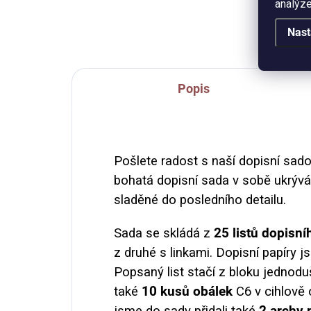
analýze
papí
Nast
Popis
Pošlete radost s naší dopisní sad
bohatá dopisní sada v sobě ukrývá 
sladěné do posledního detailu.
Sada se skládá z
25 listů dopisní
z druhé s linkami. Dopisní papíry
Popsaný list stačí z bloku jednoduš
také
10 kusů obálek
C6 v cihlově 
jsme do sady přidali také
2 archy