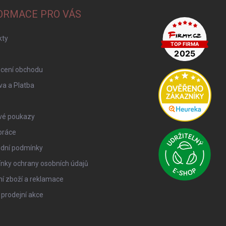
ORMACE PRO VÁS
kty
cení obchodu
a a Platba
vé poukazy
práce
dní podmínky
nky ochrany osobních údajů
í zboží a reklamace
 prodejní akce