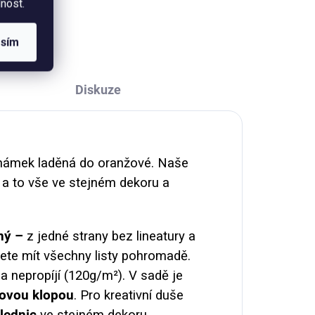
nost.
eno
použitelným jako kelímek na pití.
Termoska je potištěná autorskou
ilustrací barevných...
asím
Diskuze
 známek laděná do oranžové. Naše
, a to vše ve stejném dekoru a
ěný –
z jedné strany bez lineatury a
dete mít všechny listy pohromadě.
 a nepropíjí (120g/m²). V sadě je
povou klopou
. Pro kreativní duše
lednic
ve stejném dekoru.