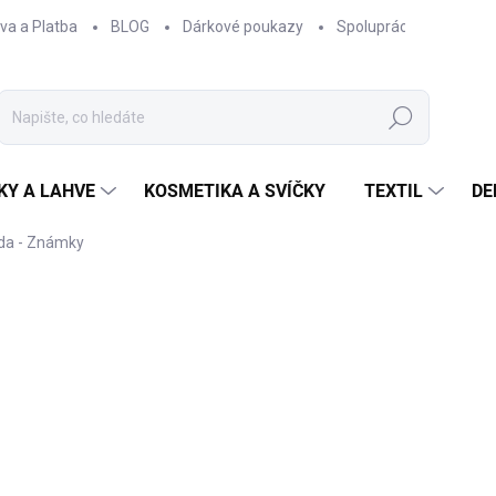
va a Platba
BLOG
Dárkové poukazy
Spolupráce
Obcho
Hledat
KY A LAHVE
KOSMETIKA A SVÍČKY
TEXTIL
DE
ada - Známky
NAČKA:
EPIPÍ
od
100 Kč
od
82,64 Kč
bez DPH
Měrná
ZVOLTE VARIANTU
cena:
VARIANTA