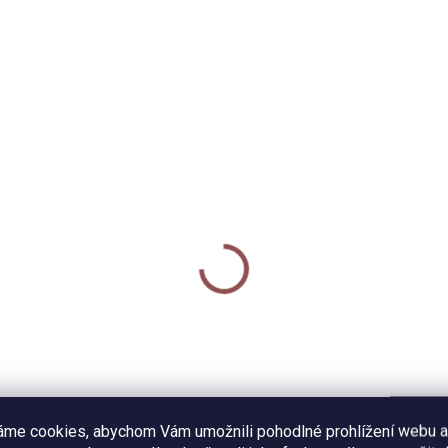
4902
SKLADEM
SKL
da pohlednic - Známky
Keramický hrnek 250 m
Známky
0 Kč
360 Kč
Do košíku
Do košíku
a pohlednic s autorským
vem, lze využít také jako
Keramický hrnek s černým
ázek k zarámování. Sada 8
lemem potištěný autorskou
áme cookies, abychom Vám umožnili pohodlné prohlížení webu a
ů, formát A6, pohlednicový
ilustrací poštovních