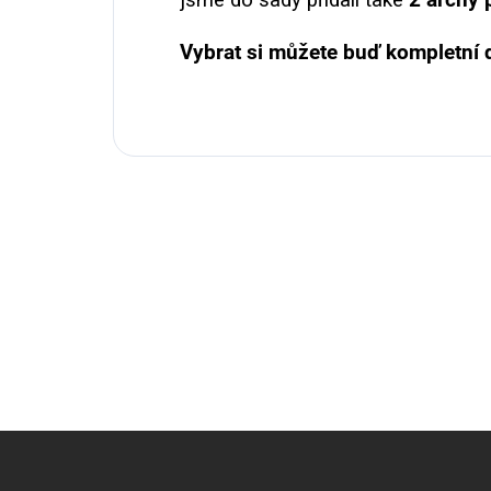
Vybrat si můžete buď kompletní
Z
á
p