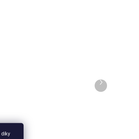
4906
4908
ADEM
SKLADEM
l -
Termoska 750 ml -
Známky
Další
produkt
690 Kč
Do košíku
Termoska z kvalitní nerezové
oceli se šroubovacím uzávěrem
 díky
a vrchním uzávěrem