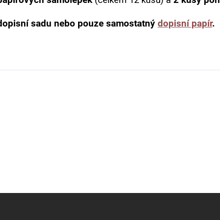
 dopisní sadu nebo pouze samostatný
dopisní papír
.