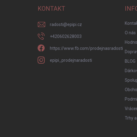
a
KONTAKT
INF
t
í
Konta
radosti
@
epipi.cz
O nás
+420602628003
Hodno
https://www.fb.com/prodejnasradosti
Doprav
epipi_prodejnaradosti
BLOG
Dárko
Spolu
Obcho
Podmí
Vrácen
Trhy a