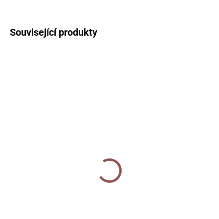
ZEPTAT SE
HLÍDAT
Související produkty
2 + 1
2 + 1
SKLADEM
SKLADEM
Razítko - Beruška
Razítko - Včelka
120 Kč
120 Kč
Do košíku
Do košíku
Dekorativní razítko s motivem
Dekorativní razítko s motivem
berušky. Skvělé pro scrapbook,
včely. Skvělé pro scrapbook,
bullet journal i další kreativní
bullet journal i další kreativní