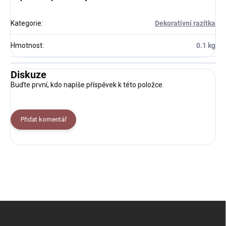
Kategorie
:
Dekorativní razítka
Hmotnost
:
0.1 kg
Diskuze
Buďte první, kdo napíše příspěvek k této položce.
Přidat komentář
Z
á