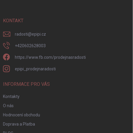
p
a
t
í
KONTAKT
radosti
@
epipi.cz
+420602628003
https://www.fb.com/prodejnasradosti
epipi_prodejnaradosti
INFORMACE PRO VÁS
Kontakty
O nás
Hodnocení obchodu
Doprava a Platba