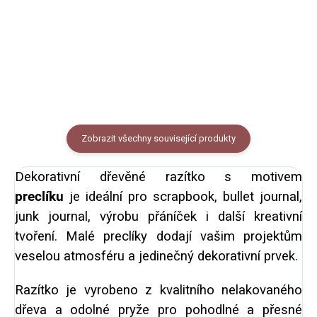
tvoření. Razítko je vyrobeno z
tvoření. Razítko je vyrobeno z
bukového dřeva a kvalitní pryže.
bukového dřeva a kvalitní pryže.
rozměr: 4 × 4 cm...
rozměr: 4 × 4 cm...
Zobrazit všechny související produkty
Dekorativní dřevěné razítko s motivem
preclíku
je ideální pro scrapbook, bullet journal,
junk journal, výrobu přáníček i další kreativní
tvoření. Malé preclíky dodají vašim projektům
veselou atmosféru a jedinečný dekorativní prvek.
Razítko je vyrobeno z kvalitního nelakovaného
dřeva a odolné pryže pro pohodlné a přesné