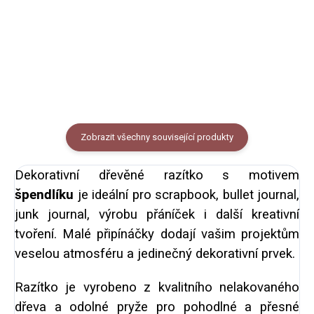
tvoření. Razítko je vyrobeno z
tvoření. Razítko je vyrobeno z
bukového dřeva a kvalitní pryže.
bukového dřeva a kvalitní pryže.
rozměr: 4 × 4 cm...
rozměr: 4 × 4 cm...
Zobrazit všechny související produkty
Dekorativní dřevěné razítko s motivem
špendlíku
je ideální pro scrapbook, bullet journal,
junk journal, výrobu přáníček i další kreativní
tvoření. Malé připínáčky dodají vašim projektům
veselou atmosféru a jedinečný dekorativní prvek.
Razítko je vyrobeno z kvalitního nelakovaného
dřeva a odolné pryže pro pohodlné a přesné