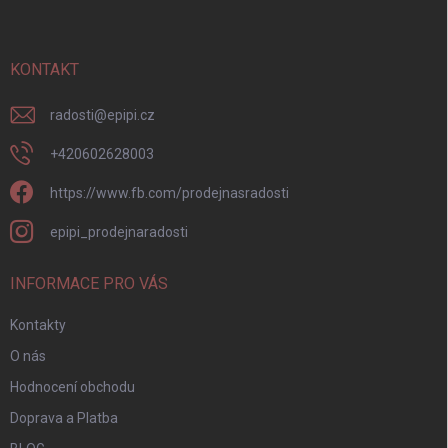
p
a
t
í
KONTAKT
radosti
@
epipi.cz
+420602628003
https://www.fb.com/prodejnasradosti
epipi_prodejnaradosti
INFORMACE PRO VÁS
Kontakty
O nás
Hodnocení obchodu
Doprava a Platba