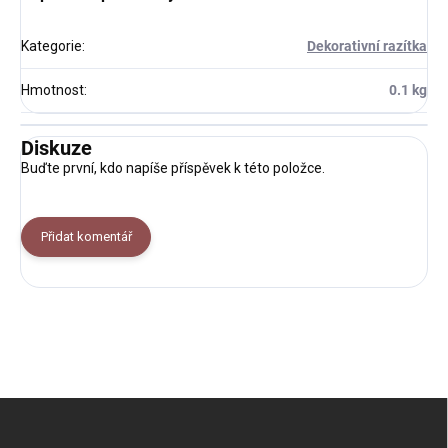
Kategorie
:
Dekorativní razítka
Hmotnost
:
0.1 kg
Diskuze
Buďte první, kdo napíše příspěvek k této položce.
Přidat komentář
Z
á