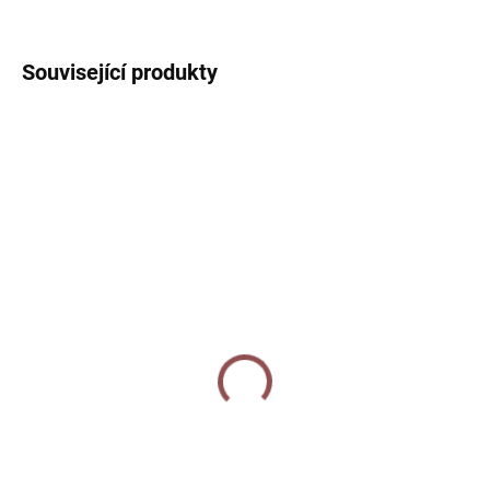
ZEPTAT SE
HLÍDAT
Související produkty
2 + 1
2 + 1
SKLADEM
SKLADEM
Razítko - Beruška
Razítko - Včelka
120 Kč
120 Kč
Do košíku
Do košíku
Dekorativní razítko s motivem
Dekorativní razítko s motivem
berušky. Skvělé pro scrapbook,
včely. Skvělé pro scrapbook,
bullet journal i další kreativní
bullet journal i další kreativní