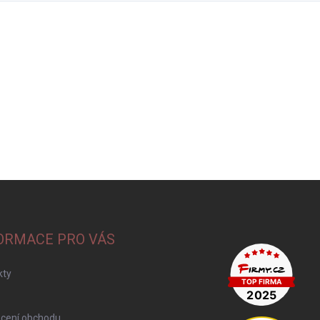
ORMACE PRO VÁS
kty
cení obchodu