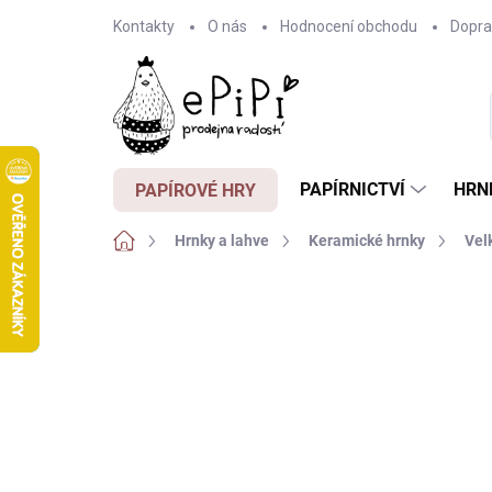
Přejít
Kontakty
O nás
Hodnocení obchodu
Dopra
na
obsah
PAPÍRNICTVÍ
HRN
PAPÍROVÉ HRY
Domů
Hrnky a lahve
Keramické hrnky
Vel
6 hodnocení
Podrobnosti hodnocení
ZNA