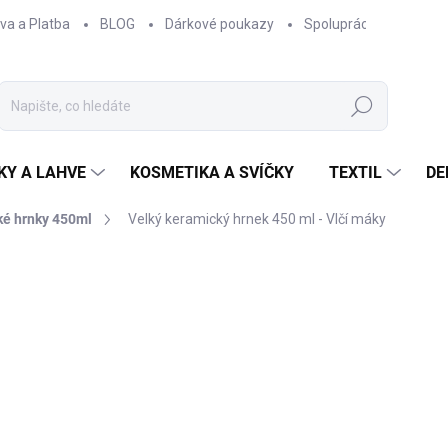
va a Platba
BLOG
Dárkové poukazy
Spolupráce
Obcho
Hledat
KY A LAHVE
KOSMETIKA A SVÍČKY
TEXTIL
DE
ké hrnky 450ml
Velký keramický hrnek 450 ml - Vlčí máky
ČKA:
EPIPÍ
380 Kč
314,05 Kč bez DPH
Měrná
SKLADEM
cena: