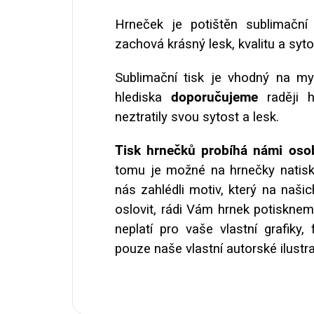
Hrneček je potištěn sublimační 
zachová krásný lesk, kvalitu a syt
Sublimační tisk je vhodný na m
hlediska
doporučujeme
raději 
neztratily svou sytost a lesk.
Tisk hrnečků probíhá námi osob
tomu je možné na hrnečky natisk
nás zahlédli motiv, který na naši
oslovit, rádi Vám hrnek potiskne
neplatí pro vaše vlastní grafiky
pouze naše vlastní autorské ilustr