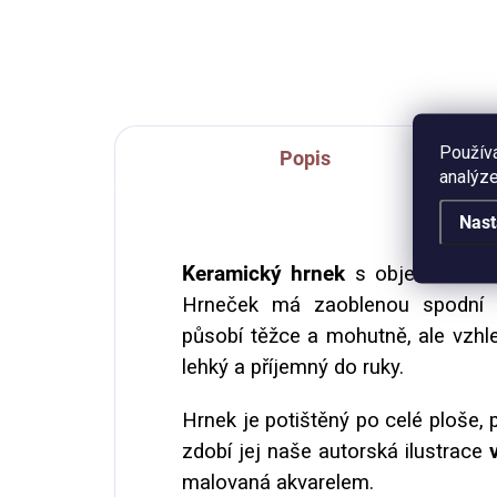
ml 
vzh
Použív
Popis
analýze
Nast
Keramický hrnek
s objemem
45
Hrneček má zaoblenou spodní h
působí těžce a mohutně, ale vzhl
lehký a příjemný do ruky.
Hrnek je potištěný po celé ploše,
zdobí jej naše autorská ilustrace
malovaná akvarelem.