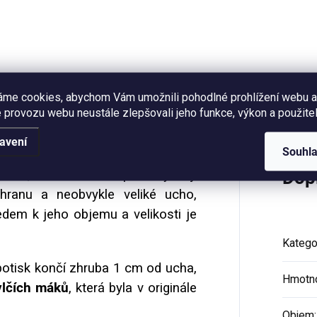
(měřeno po okraj hrnečku),
autorskou ilustrací vlčích
led smaltovaného plecháčku.
máků. Objem láhve 500 ml.
áme cookies, abychom Vám umožnili pohodlné prohlížení webu a
Hodnocení (6)
 provozu webu neustále zlepšovali jeho funkce, výkon a použitel
avení
Souhl
0 ml
, tak akorát na pořádný čaj.
Dop
ranu a neobvykle veliké ucho,
edem k jeho objemu a velikosti je
Katego
 potisk končí zhruba 1 cm od ucha,
Hmotn
vlčích máků
, která byla v originále
Objem
: