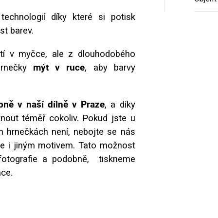
technologií díky které si potisk
ost barev.
ytí v myčce, ale z dlouhodobého
hrnečky
mýt v ruce
, aby barvy
ně v naší dílně v Praze
, a díky
nout téměř cokoliv. Pokud jste u
ch hrnečkách není, nebojte se nás
me i jiným motivem. Tato možnost
, fotografie a podobně, tiskneme
ace.