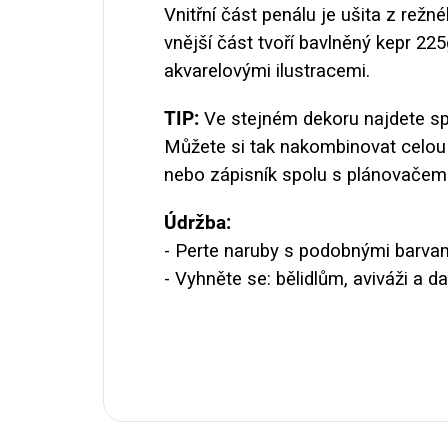
Vnitřní část penálu je ušita z rež
vnější část tvoří bavlněný kepr 225
akvarelovými ilustracemi.
TIP:
Ve stejném dekoru najdete spo
Můžete si tak nakombinovat celou s
nebo zápisník spolu s plánovačem
Údržba:
- Perte naruby s podobnými barvam
- Vyhněte se: bělidlům, aviváži a 