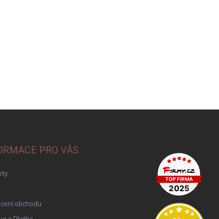
ORMACE PRO VÁS
kty
cení obchodu
a a Platba