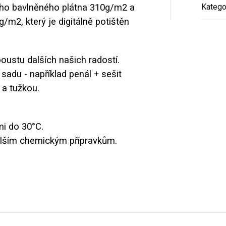
ného bavlněného plátna 310g/m2 a
Katego
g/m2, který je digitálně potištěn
ustu dalších našich radostí.
adu - například penál + sešit
 a tužkou.
i do 30°C.
dalším chemickým přípravkům.