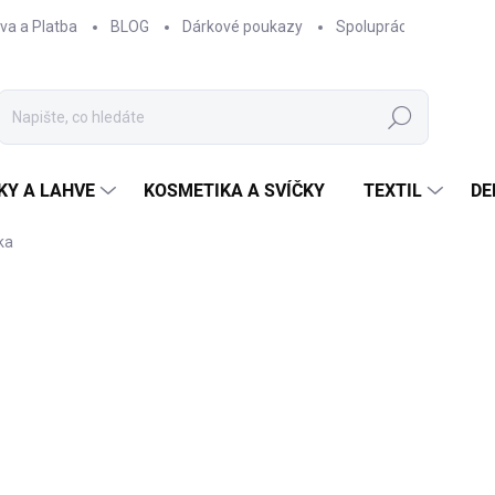
va a Platba
BLOG
Dárkové poukazy
Spolupráce
Obcho
Hledat
KY A LAHVE
KOSMETIKA A SVÍČKY
TEXTIL
DE
ka
ČKA:
EPIPÍ
330 Kč
272,73 Kč bez DPH
Měrná
ZVOLTE VARIANTU
cena:
BARVA ZIPU