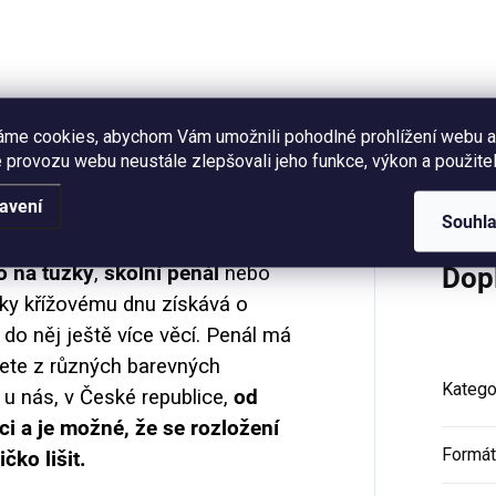
připomínající rozkvetlou louk
uprostřed léta pro příjemnější.
áme cookies, abychom Vám umožnili pohodlné prohlížení webu a
Hodnocení (3)
 provozu webu neustále zlepšovali jeho funkce, výkon a použitel
avení
Souhl
o na tužky
,
školní penál
nebo
Dop
íky křížovému dnu získává o
do něj ještě více věcí. Penál má
ete z různých barevných
Katego
 u nás, v České republice,
od
áci a je možné, že se rozložení
Formát
čko lišit.