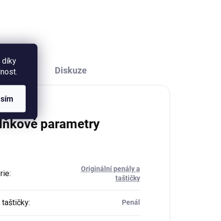
u
autorským motivem lučních
..
květin. Nedatovaný. Formát A4,
50 listů.
 díky
Diskuze
nost.
asím
lňkové parametry
Originální penály a
rie
:
taštičky
 taštičky
:
Penál