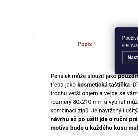
vazbě V4 (šitá nití), gumička, 140
stran.
Použív
Popis
analýze
Nast
Penálek může sloužit jako
pouzdr
třeba jako
kosmetická taštička
. D
trochu vetší objem a vejde se vám 
rozměry 80x210 mm a vybírat můž
kombinací zipů. Je navržený i ušitý
návrhu až po ušití jde o ruční pr
motivu bude u každého kusu mali