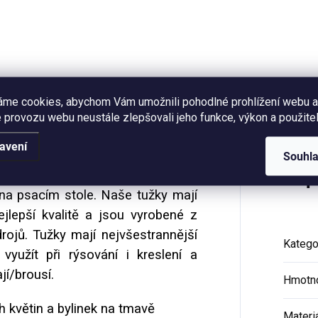
ě V4 (šitá nití), gumička, 140
10m.
n.
Hodnocení
áme cookies, abychom Vám umožnili pohodlné prohlížení webu a
 provozu webu neustále zlepšovali jeho funkce, výkon a použitel
avení
Souhl
ky s
autorským potiskem
nesmí
Dop
 na psacím stole. Naše tužky mají
nejlepší kvalitě a jsou vyrobené z
rojů. Tužky mají nejvšestrannější
Katego
využít při rýsování i kreslení a
í/brousí.
Hmotn
h květin a bylinek na tmavě
Materi