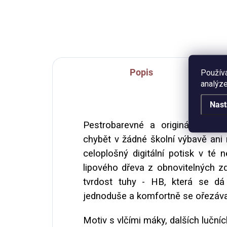
vazb
velikost A5, 50 listů.
stra
Popis
Použív
analýze
Nast
Pestrobarevné a originální tuž
chybět v žádné školní výbavě ani
celoplošný digitální potisk v té 
lipového dřeva z obnovitelných zd
tvrdost tuhy - HB, která se dá 
jednoduše a komfortně se ořezávaj
Motiv s vlčími máky, dalších lučníc