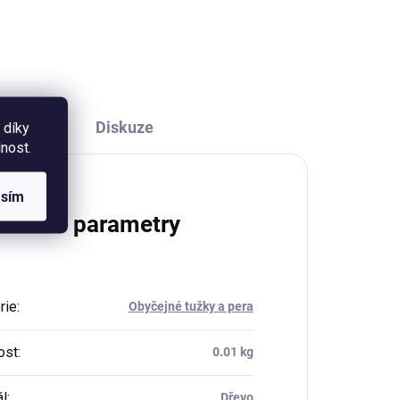
podkladu. Šířka 15mm, délka
10m.
Diskuze
 díky
nost.
asím
lňkové parametry
rie
:
Obyčejné tužky a pera
ost
:
0.01 kg
ál
:
Dřevo