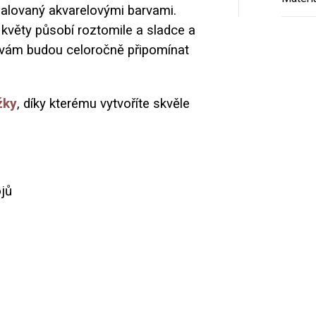
malovaný akvarelovými barvami.
květy působí roztomile a sladce a
 vám budou celoročně připomínat
žky
,
díky kterému vytvoříte skvěle
ojů