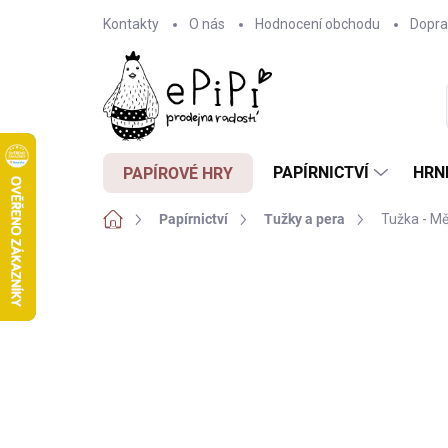
Přejít
Kontakty
O nás
Hodnocení obchodu
Dopra
na
obsah
PAPÍRNICTVÍ
HRN
PAPÍROVÉ HRY
Domů
Papírnictví
Tužky a pera
Tužka - Mě
Neohodnoceno
Podrobnosti hodnocení
Z