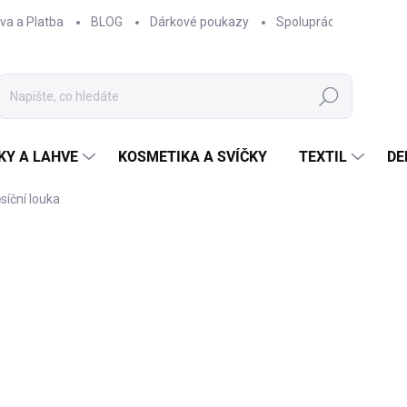
va a Platba
BLOG
Dárkové poukazy
Spolupráce
Obcho
Hledat
KY A LAHVE
KOSMETIKA A SVÍČKY
TEXTIL
DE
síční louka
NAČKA:
EPIPÍ
40 Kč
33,06 Kč bez DPH
Měrná
SKLADEM
cena: