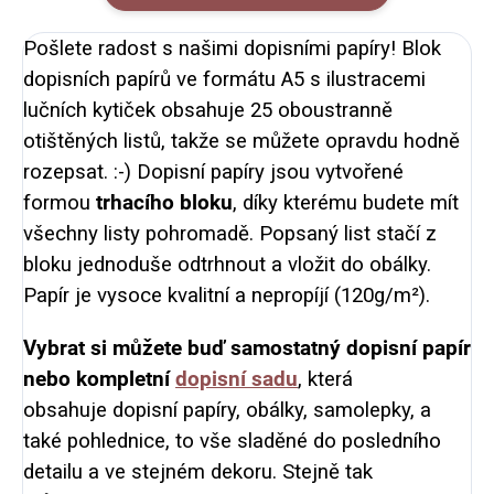
Pošlete radost s našimi dopisními papíry! Blok
dopisních papírů ve formátu A5 s ilustracemi
lučních kytiček obsahuje 25 oboustranně
otištěných listů, takže se můžete opravdu hodně
rozepsat. :-) Dopisní papíry jsou vytvořené
formou
trhacího bloku
, díky kterému budete mít
všechny listy pohromadě. Popsaný list stačí z
bloku jednoduše odtrhnout a vložit do obálky.
Papír je vysoce kvalitní a nepropíjí (120g/m²).
Vybrat si můžete buď samostatný dopisní papír
nebo kompletní
dopisní sadu
,
která
obsahuje
dopisní papíry, obálky, samolepky, a
také pohlednice, to vše sladěné do posledního
detailu a ve stejném dekoru.
Stejně tak