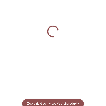
SKLADEM
SKLADEM
Dopisní sada - Měsíční
Tužka - Měsíční louka
louka
40 Kč
100 Kč
od
Do košíku
Detail
Obyčejná tužka s celoplošným
digitálním potiskem s motivem
Dopisní sada s naší autorskou
lučního kvítí na tmavém
grafikou lučního kvítí s tmavým
podkladu. Tvrdost tužky
podkladem. Obsahuje 10 kusů
HB. Vyrobeno z lipového dřeva z
obálek, 25 kusů oboustranně
obnovitelných zdrojů.
potištěného dopisního papíru ve
formátu A5, 12 kusů...
Zobrazit všechny související produkty