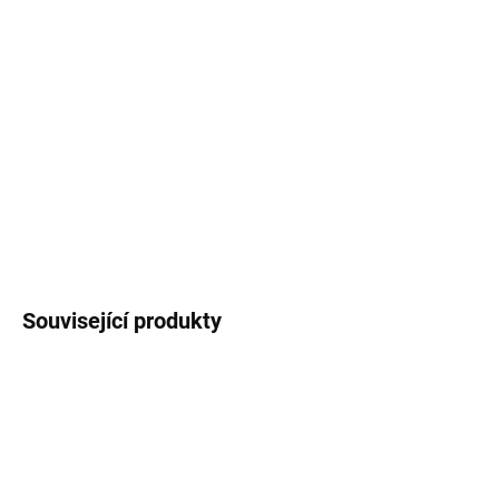
Dopisní papíry s naším autorským motivem
lučních květin
, bylinek a vlčích máků na tmavě
modrém podkladu
. 25
oboustranně
potištěných
listů, formát A5.
DETAILNÍ INFORMACE
ZEPTAT SE
HLÍDAT
Související produkty