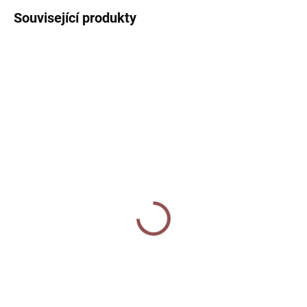
Související produkty
SKLADEM
SKLADEM
Tužka - Měsíční louka
Washi páska - Louka
40 Kč
90 Kč
Do košíku
Do košíku
Obyčejná tužka s celoplošným
Washi páska s autorským
digitálním potiskem s motivem
motivem lučních květin, bylinek a
lučního kvítí na tmavém
vlčích máků na krémovém
podkladu. Tvrdost tužky
podkladu. Šířka 15mm, délka
HB. Vyrobeno z lipového dřeva z