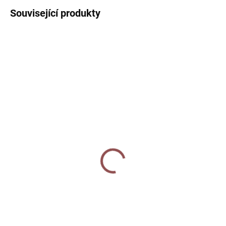
Související produkty
SKLADEM
SKLADEM
Tužka - Měsíční louka
Washi páska - Louka
40 Kč
90 Kč
Do košíku
Do košíku
Obyčejná tužka s celoplošným
Washi páska s autorským
digitálním potiskem s motivem
motivem lučních květin, bylinek a
lučního kvítí na tmavém
vlčích máků na krémovém
podkladu. Tvrdost tužky
podkladu. Šířka 15mm, délka
HB. Vyrobeno z lipového dřeva z