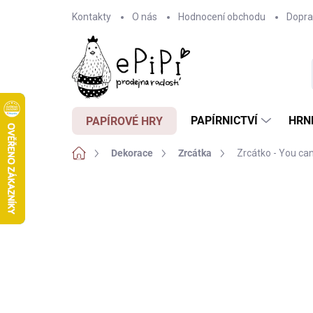
Přejít
Kontakty
O nás
Hodnocení obchodu
Dopra
na
obsah
PAPÍRNICTVÍ
HRN
PAPÍROVÉ HRY
Domů
Dekorace
Zrcátka
Zrcátko - You can
Neohodnoceno
Podrobnosti hodnocení
Z