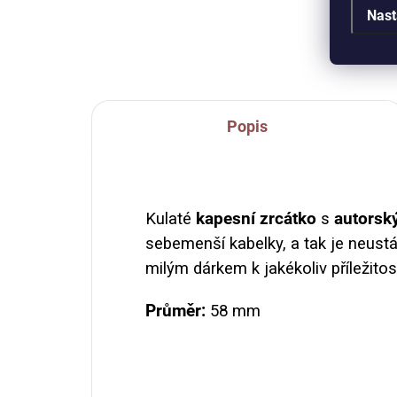
které mění svět. :-) Průměr placky
Nast
ilus
44 mm, zavírání na špendlík.
tex
kter
Popis
Kulaté
kapesní zrcátko
s
autorsk
sebemenší kabelky, a tak je neustá
milým dárkem k jakékoliv příležitos
Průměr:
58 mm