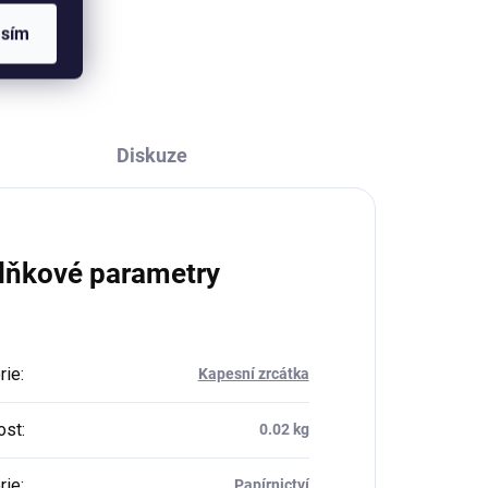
i
Rozměr 6,5x6 cm, PVC materiál.
asím
Cena za 1 kus.
Diskuze
lňkové parametry
rie
:
Kapesní zrcátka
ost
:
0.02 kg
rie
:
Papírnictví