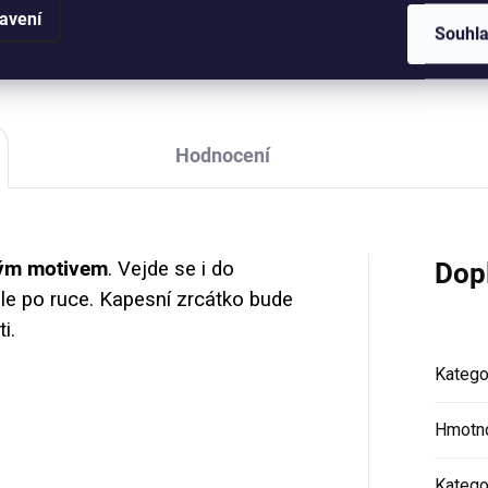
které mění svět. :-) Lze využít 
avení
trací kytiček a motivačním
Souhl
jako přání nebo obrázek k
tem pro všechny holky a ženy,
zarámování. Formát A6,...
é mění svět. :-) Objem 330...
Hodnocení
ým motivem
. Vejde se i do
Dop
le po ruce.
Kapesní zrcátko bude
ti.
Katego
Hmotn
Katego