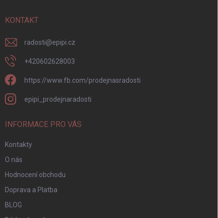
t
í
KONTAKT
radosti
@
epipi.cz
+420602628003
https://www.fb.com/prodejnasradosti
epipi_prodejnaradosti
INFORMACE PRO VÁS
Kontakty
O nás
Hodnocení obchodu
Doprava a Platba
BLOG