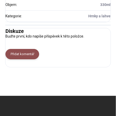
Objem
:
330ml
Kategorie
:
Hrnky a lahve
Diskuze
Buďte první, kdo napíše příspěvek k této položce.
Přidat komentář
Z
á
p
a