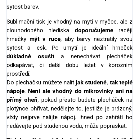
sytost barev.
Sublimační tisk je vhodný na mytí v myčce, ale z
dlouhodobého hlediska
doporučujeme
raději
hrnečky
mýt v ruce
, aby barvy neztratily svou
sytost a lesk. Po umytí je ideální hrneček
důkladně osušit
a nenechávat plecháček
odkapávat, či delší dobu ležet v korozním
prostředí.
Do plecháčku můžete nalít
jak studené, tak teplé
nápoje
.
Není ale vhodný do mikrovlnky ani na
přímý oheň
, pokud přesto budete plecháček na
plotýnce ohřívat, nedělejte to, jestliže je prázdný,
vždy nejprve nalijte nápoj. Ihned po zahřátí ho
nedávejte pod studenou vodu, může popraskat.