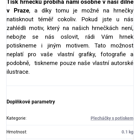
Tisk hrnečků probíhá námi osobně v naší dílně
v Praze
, a díky tomu je možné na hrnečky
natisknout téměř cokoliv. Pokud jste u nás
zahlédli motiv, který na našich hrnečkách není,
nebojte se nás oslovit, rádi Vám hrnek
potiskneme i jiným motivem. Tato možnost
neplatí pro vaše vlastní grafiky, fotografie a
podobně, tiskneme pouze naše vlastní autorské
ilustrace.
Doplňkové parametry
Kategorie
:
Plecháčky s potiskem
Hmotnost
:
0.1 kg