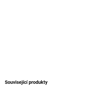
−
+
Přidat do košíku
Smaltovaný hrneček / plecháček
s růžovým
lemem
potištěný
autorskou ilustrací kytiček a
motivačním textem pro všechny holky a ženy,
které mění svět. :-)
Objem
330 ml
(měřeno po
okraj hrnečku).
DETAILNÍ INFORMACE
ZEPTAT SE
HLÍDAT
Související produkty