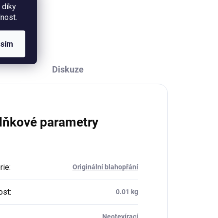
ál.
které mění svět. :-) Průměr 58
 díky
mm.
nost.
asím
Diskuze
lňkové parametry
rie
:
Originální blahopřání
ost
:
0.01 kg
Neotevírací