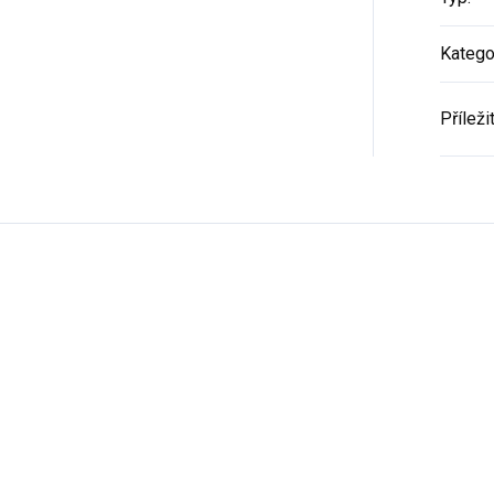
Katego
Příleži