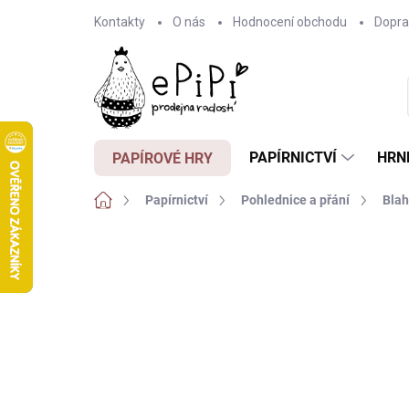
Přejít
Kontakty
O nás
Hodnocení obchodu
Dopra
na
obsah
PAPÍRNICTVÍ
HRN
PAPÍROVÉ HRY
Domů
Papírnictví
Pohlednice a přání
Blah
Neohodnoceno
Podrobnosti hodnocení
Z