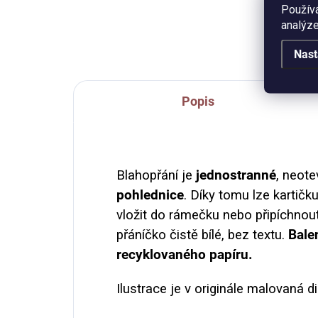
které mění svět. :-) Průměr placky
Použív
ilus
44 mm, zavírání na špendlík.
analýze
tex
kter
Nast
Popis
Blahopřání je
jednostranné
, neote
pohlednice
. Díky tomu lze kartičk
vložit do rámečku nebo připíchnout
přáníčko čistě bílé, bez textu.
Balen
recyklovaného papíru.
Ilustrace je v originále malovaná di