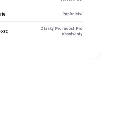
rie
:
Papírnictví
Z lásky, Pro radost, Pro
tost
:
absolventy