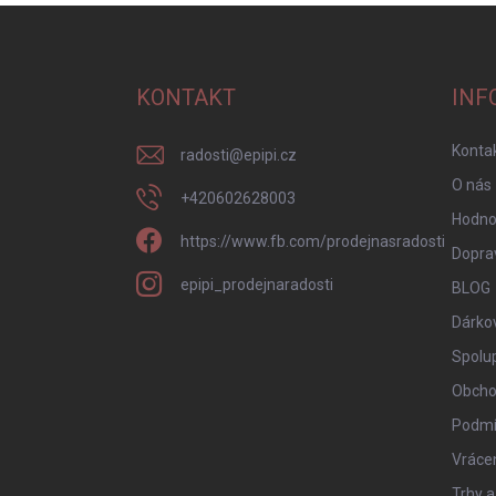
Z
á
p
a
KONTAKT
INF
t
í
Konta
radosti
@
epipi.cz
O nás
+420602628003
Hodno
https://www.fb.com/prodejnasradosti
Doprav
epipi_prodejnaradosti
BLOG
Dárko
Spolu
Obcho
Podmí
Vrácen
Trhy a