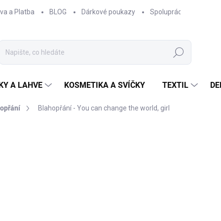
va a Platba
BLOG
Dárkové poukazy
Spolupráce
Obcho
Hledat
KY A LAHVE
KOSMETIKA A SVÍČKY
TEXTIL
DE
opřání
Blahopřání - You can change the world, girl
NAČKA:
EPIPÍ
60 Kč
49,59 Kč bez DPH
Měrná
SKLADEM
cena: