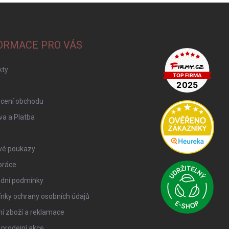
ORMACE PRO VÁS
kty
cení obchodu
a a Platba
vé poukazy
práce
dní podmínky
nky ochrany osobních údajů
í zboží a reklamace
 prodejní akce