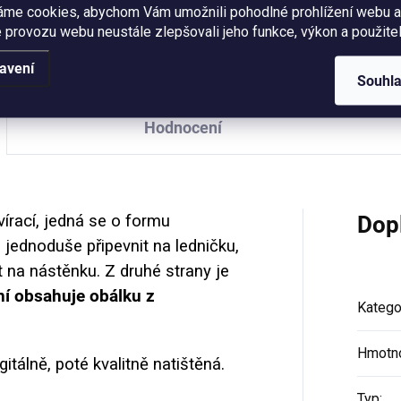
Rozměr 6,5x6 cm, PVC materi
áme cookies, abychom Vám umožnili pohodlné prohlížení webu a
trací kytiček a motivačním
Cena za 1 kus.
 provozu webu neustále zlepšovali jeho funkce, výkon a použitel
tem pro všechny holky a ženy,
é mění svět. :-) Objem 330...
avení
Souhl
Hodnocení
vírací, jedná se o formu
Dop
u jednoduše připevnit na ledničku,
 na nástěnku. Z druhé strany je
í obsahuje obálku z
Katego
Hmotn
gitálně, poté kvalitně natištěná.
Typ
: