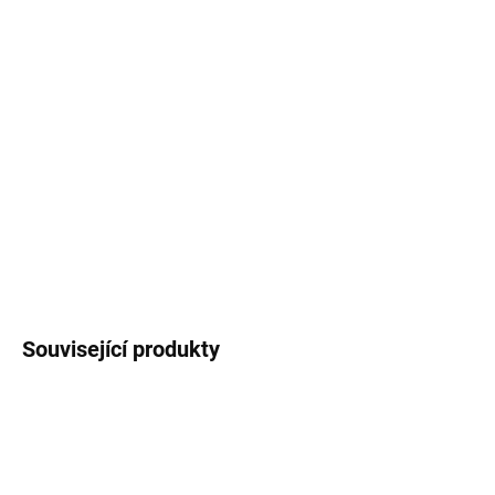
−
+
Přidat do košíku
Odolná dekorativní
samolepka
s květinovým
motivem a textem "You can change the world,
girl. Rozměr 6,5x6 cm, PVC materiál.
Cena za 1
kus
.
DETAILNÍ INFORMACE
ZEPTAT SE
HLÍDAT
Související produkty