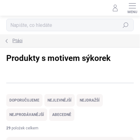
Přejít
na
obsah
Hledat
Ptáci
Produkty s motivem sýkorek
Ř
a
DOPORUČUJEME
NEJLEVNĚJŠÍ
NEJDRAŽŠÍ
z
e
NEJPRODÁVANĚJŠÍ
ABECEDNĚ
n
í
29
položek celkem
p