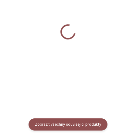
SKLADEM
SKLADEM
Samolepka - Sýkora
Dekorativní magnetky -
modřinka
Sýkorky
35 Kč
120 Kč
Do košíku
Do košíku
Odolná dekorativní samolepka s
Sada 3 kusů
motivem sýkorky modřinky.
dekorativních magnetů na
Rozměr 8x5,5 cm, PVC materiál.
lednici s autorskými ilustracemi
Cena za 1 kus.
sýkorek. Rozměr magnetky je
cca 6 x 3 cm.
Zobrazit všechny související produkty