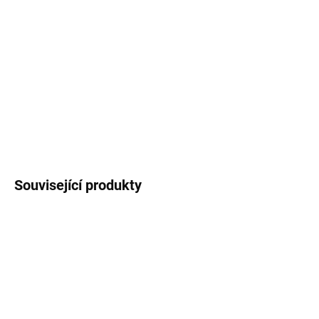
Nažehlovačka na textil
s autorským motivem
sýkorky modřinky
, rozměr
4x8 cm
,
cena za 1
ks
.
DETAILNÍ INFORMACE
ZEPTAT SE
HLÍDAT
Související produkty