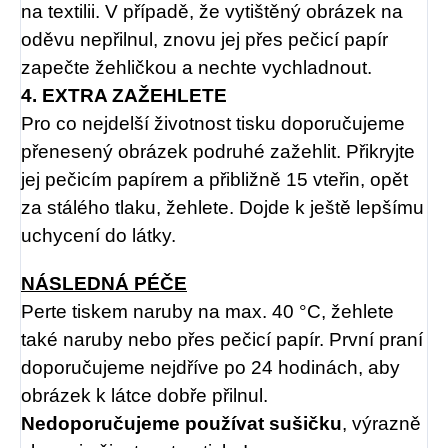
na textilii. V případě, že vytištěný obrázek na
oděvu nepřilnul, znovu jej přes pečicí papír
zapečte žehličkou a nechte vychladnout.
4. EXTRA ZAŽEHLETE
Pro co nejdelší životnost tisku doporučujeme
přenesený obrázek podruhé zažehlit. Přikryjte
jej pečicím papírem a přibližně 15 vteřin, opět
za stálého tlaku, žehlete. Dojde k ještě lepšímu
uchycení do látky.
NÁSLEDNÁ PÉČE
Perte tiskem naruby na max. 40 °C, žehlete
také naruby nebo přes pečicí papír. První praní
doporučujeme nejdříve po 24 hodinách, aby
obrázek k látce dobře přilnul.
Nedoporučujeme používat sušičku
, výrazně