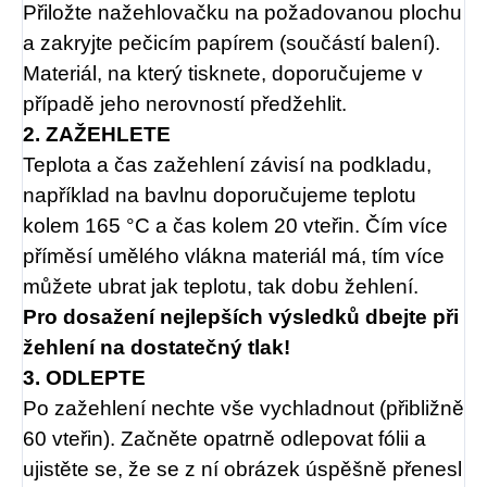
Přiložte nažehlovačku na požadovanou plochu
a zakryjte pečicím papírem (součástí balení).
Materiál, na který tisknete, doporučujeme v
případě jeho nerovností předžehlit.
2. ZAŽEHLETE
Teplota a čas zažehlení závisí na podkladu,
například na bavlnu doporučujeme teplotu
kolem 165 °C a čas kolem 20 vteřin. Čím více
příměsí umělého vlákna materiál má, tím více
můžete ubrat jak teplotu, tak dobu žehlení.
Pro dosažení nejlepších výsledků dbejte při
žehlení na dostatečný tlak!
3. ODLEPTE
Po zažehlení nechte vše vychladnout (přibližně
60 vteřin). Začněte opatrně odlepovat fólii a
ujistěte se, že se z ní obrázek úspěšně přenesl