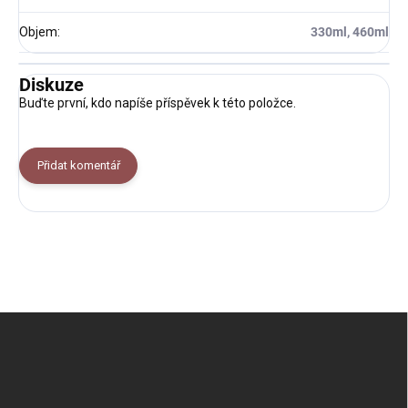
Objem
:
330ml, 460ml
Diskuze
Buďte první, kdo napíše příspěvek k této položce.
Přidat komentář
Z
á
p
a
t