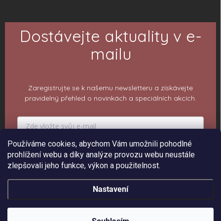
Dostávejte aktuality v e-
mailu
Zaregistrujte se k našemu newsletteru a získávejte
pravidelný přehled o novinkách a speciálních akcích.
Používáme cookies, abychom Vám umožnili pohodlné
PŘIHLÁSIT K ODBĚRU
prohlížení webu a díky analýze provozu webu neustále
zlepšovali jeho funkce, výkon a použitelnost.
Nastavení
Copyright 2026
ePiPí - Prodejna radostí
. Všechna práva vyhrazena.
Upravit
nastavení cookies