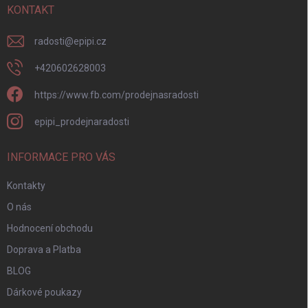
í
KONTAKT
radosti
@
epipi.cz
+420602628003
https://www.fb.com/prodejnasradosti
epipi_prodejnaradosti
INFORMACE PRO VÁS
Kontakty
O nás
Hodnocení obchodu
Doprava a Platba
BLOG
Dárkové poukazy