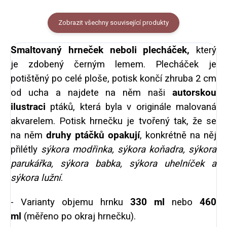
Zobrazit všechny související produkty
Smaltovaný hrneček neboli plecháček,
který
je
zdobený černým lemem. Plecháček je
potištěný po celé ploše, potisk končí zhruba 2 cm
od ucha a najdete na něm naši
autorskou
ilustraci
ptáků, která byla v originále malovaná
akvarelem. Potisk hrnečku je tvořený tak, že se
na něm
druhy ptáčků opakují
, konkrétně na něj
přilétly
sýkora modřinka, sýkora koňadra, sýkora
parukářka, sýkora babka, sýkora uhelníček a
sýkora lužní
.
- Varianty objemu hrnku
330 ml
nebo
460
ml
(měřeno po okraj hrnečku).