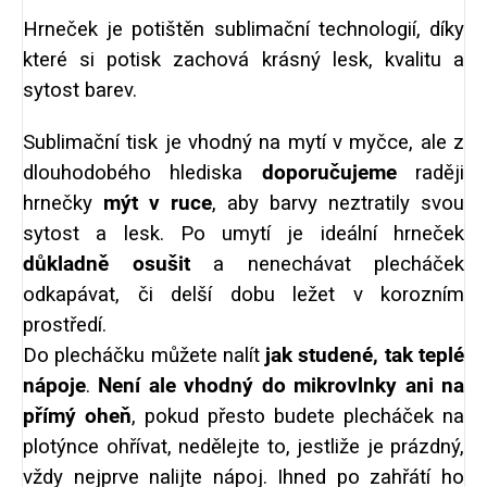
Hrneček je potištěn sublimační technologií, díky
které si potisk zachová krásný lesk, kvalitu a
sytost barev.
Sublimační tisk je vhodný na mytí v myčce, ale z
dlouhodobého hlediska
doporučujeme
raději
hrnečky
mýt v ruce
, aby barvy neztratily svou
sytost a lesk. Po umytí je ideální hrneček
důkladně osušit
a nenechávat plecháček
odkapávat, či delší dobu ležet v korozním
prostředí.
Do plecháčku můžete nalít
jak studené, tak teplé
nápoje
.
Není ale vhodný do mikrovlnky ani na
přímý oheň
, pokud přesto budete plecháček na
plotýnce ohřívat, nedělejte to, jestliže je prázdný,
vždy nejprve nalijte nápoj. Ihned po zahřátí ho