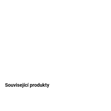
−
+
Přidat do košíku
Smaltovaný hrneček / plecháček
s černým
lemem potištěný autorskou ilustrací
sýkorek
s
českými názvy. Objem buď
330 ml
nebo
460
ml
(měřeno po okraj hrnečku).
DETAILNÍ INFORMACE
ZEPTAT SE
HLÍDAT
Související produkty