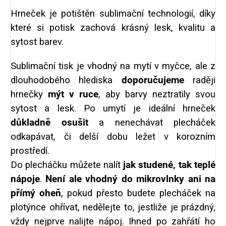
Hrneček je potištěn sublimační technologií, díky
které si potisk zachová krásný lesk, kvalitu a
sytost barev.
Sublimační tisk je vhodný na mytí v myčce, ale z
dlouhodobého hlediska
doporučujeme
raději
hrnečky
mýt v ruce
, aby barvy neztratily svou
sytost a lesk. Po umytí je ideální hrneček
důkladně osušit
a nenechávat plecháček
odkapávat, či delší dobu ležet v korozním
prostředí.
Do plecháčku můžete nalít
jak studené, tak teplé
nápoje
.
Není ale vhodný do mikrovlnky ani na
přímý oheň
, pokud přesto budete plecháček na
plotýnce ohřívat, nedělejte to, jestliže je prázdný,
vždy nejprve nalijte nápoj. Ihned po zahřátí ho