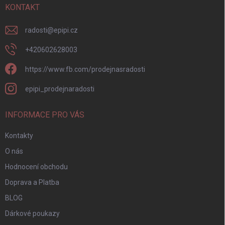
í
KONTAKT
radosti
@
epipi.cz
+420602628003
https://www.fb.com/prodejnasradosti
epipi_prodejnaradosti
INFORMACE PRO VÁS
Kontakty
O nás
Hodnocení obchodu
Doprava a Platba
BLOG
Dárkové poukazy