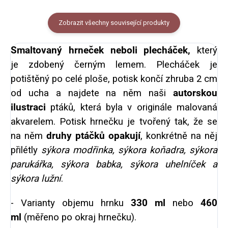
Zobrazit všechny související produkty
Smaltovaný hrneček neboli plecháček,
který
je
zdobený černým lemem. Plecháček je
potištěný po celé ploše, potisk končí zhruba 2 cm
od ucha a najdete na něm naši
autorskou
ilustraci
ptáků, která byla v originále malovaná
akvarelem. Potisk hrnečku je tvořený tak, že se
na něm
druhy ptáčků opakují
, konkrétně na něj
přilétly
sýkora modřinka, sýkora koňadra, sýkora
parukářka, sýkora babka, sýkora uhelníček a
sýkora lužní
.
- Varianty objemu hrnku
330 ml
nebo
460
ml
(měřeno po okraj hrnečku).