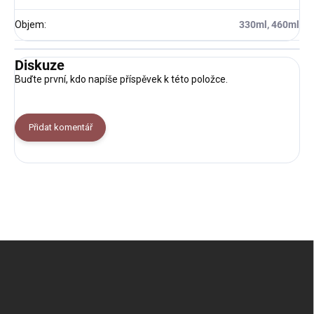
Objem
:
330ml, 460ml
Diskuze
Buďte první, kdo napíše příspěvek k této položce.
Přidat komentář
Z
á
p
a
t