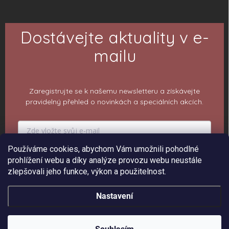
Dostávejte aktuality v e-
mailu
Zaregistrujte se k našemu newsletteru a získávejte
pravidelný přehled o novinkách a speciálních akcích.
Používáme cookies, abychom Vám umožnili pohodlné
PŘIHLÁSIT K ODBĚRU
prohlížení webu a díky analýze provozu webu neustále
zlepšovali jeho funkce, výkon a použitelnost.
Nastavení
Copyright 2026
ePiPí - Prodejna radostí
. Všechna práva vyhrazena.
Upravit
nastavení cookies