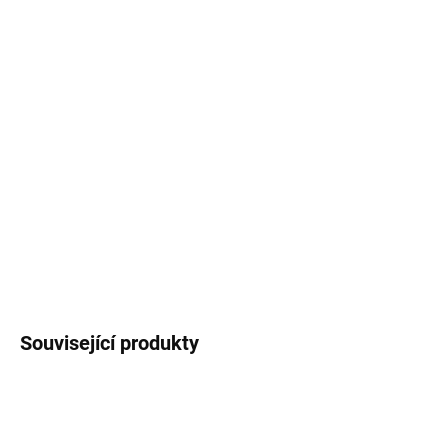
−
+
Přidat do košíku
Smaltovaný hrneček / plecháček
s černým
lemem potištěný autorskou ilustrací
sýkorek
s
českými názvy. Objem buď
330 ml
nebo
460
ml
(měřeno po okraj hrnečku).
DETAILNÍ INFORMACE
ZEPTAT SE
HLÍDAT
Související produkty