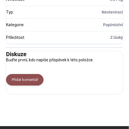
Typ
:
Neotevírací
Kategorie
:
Papírnictví
Příležitost
:
Z lásky
Diskuze
Buďte první, kdo napíše příspěvek k této položce.
Přidat komentář
Z