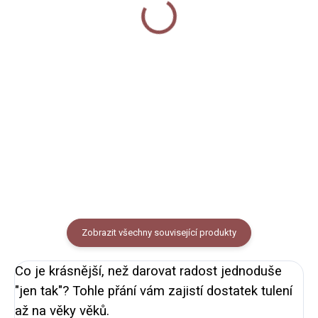
tě miluju!
60 Kč
60 Kč
Do košíku
Do košíku
Pohlednice s autorským
Pohlednice s autorským
motivem, lze využít i jako přání
motivem tučňáka. Lze využít i
nebo obrázek k zarámování.
jako přání nebo obrázek k
Formát A6, pohlednicový papír
zarámování. Formát A6,
300g. Balení obsahuje obálku z
pohlednicový papír 300g. Balení
recyklovaného papíru.
obsahuje obálku z
recyklovaného papíru.
Zobrazit všechny související produkty
Co je krásnější, než darovat radost jednoduše
"jen tak"? Tohle přání vám zajistí dostatek tulení
až na věky věků.