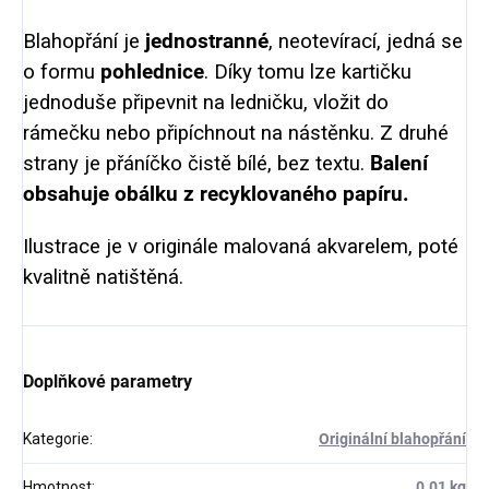
Blahopřání je
jednostranné
, neotevírací, jedná se
o formu
pohlednice
. Díky tomu lze kartičku
jednoduše připevnit na ledničku, vložit do
rámečku nebo připíchnout na nástěnku. Z druhé
strany je přáníčko čistě bílé, bez textu.
Balení
obsahuje obálku z recyklovaného papíru.
Ilustrace je v originále malovaná akvarelem, poté
kvalitně natištěná.
Doplňkové parametry
Kategorie
:
Originální blahopřání
Hmotnost
:
0.01 kg