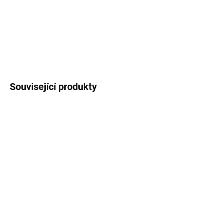
obálku z recyklovaného papíru.
DETAILNÍ INFORMACE
ZEPTAT SE
HLÍDAT
Související produkty
OBLÍBENEC
SKLADEM
SKLADEM
Blahopřání - Lepší
Blahopřání - Tákhle moc
polovička