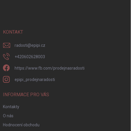
á
p
a
t
í
KONTAKT
radosti
@
epipi.cz
+420602628003
https://www.fb.com/prodejnasradosti
epipi_prodejnaradosti
INFORMACE PRO VÁS
Kontakty
O nás
Hodnocení obchodu