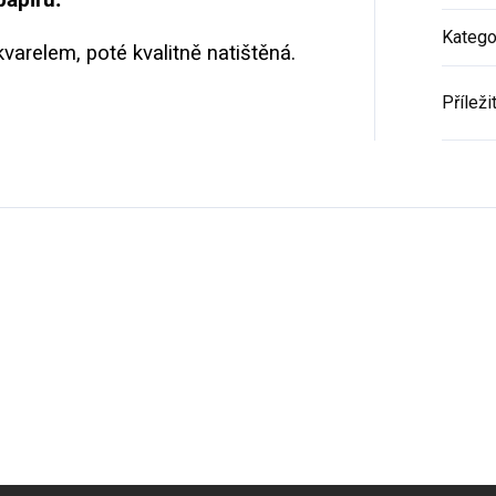
Katego
kvarelem, poté kvalitně natištěná.
Příleži