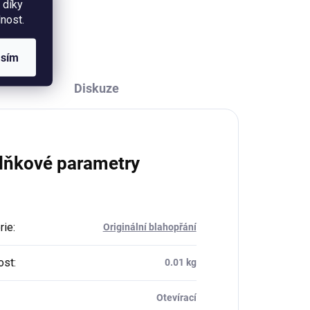
 díky
300g. Balení obsahuje obálku z
ír
nost.
recyklovaného papíru.
 z
asím
Diskuze
lňkové parametry
rie
:
Originální blahopřání
ost
:
0.01 kg
Otevírací