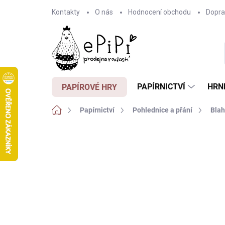
Přejít
Kontakty
O nás
Hodnocení obchodu
Dopra
na
obsah
PAPÍRNICTVÍ
HRN
PAPÍROVÉ HRY
Domů
Papírnictví
Pohlednice a přání
Blah
Neohodnoceno
Podrobnosti hodnocení
Z