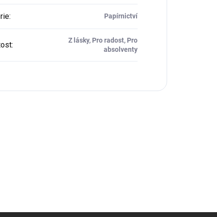
rie
:
Papírnictví
Z lásky, Pro radost, Pro
tost
:
absolventy