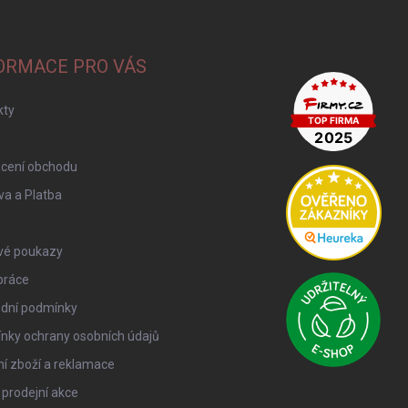
ORMACE PRO VÁS
kty
cení obchodu
a a Platba
vé poukazy
práce
dní podmínky
nky ochrany osobních údajů
í zboží a reklamace
 prodejní akce