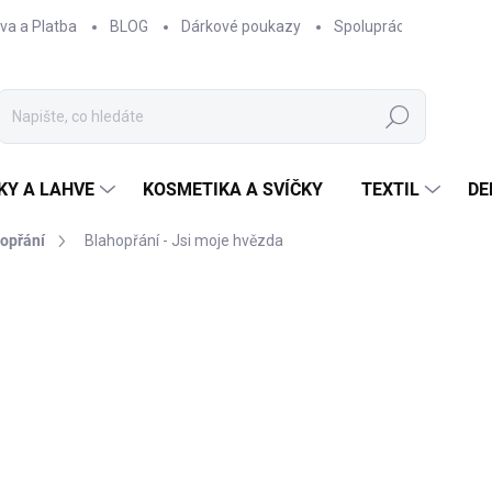
va a Platba
BLOG
Dárkové poukazy
Spolupráce
Obcho
Hledat
KY A LAHVE
KOSMETIKA A SVÍČKY
TEXTIL
DE
opřání
Blahopřání - Jsi moje hvězda
NAČKA:
EPIPÍ
60 Kč
49,59 Kč bez DPH
Měrná
SKLADEM
cena: