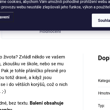
áme cookies, abychom Vám umožnili pohodlné prohlížení webu a
Formát A6, pohlednicový pap
g. Balení obsahuje obálku z
 provozu webu neustále zlepšovali jeho funkce, výkon a použitel
300g. Balení obsahuje obálku
yklovaného papíru.
recyklovaného papíru.
avení
Souhl
Hodnocení
 života? Zvládl někdo ve vašem
Dop
ku, zkoušku ve škole, nebo se mu
Pak je tohle přáníčko přesně pro
ou totiž dravé, a když jsou
Katego
se i do větších korýšů, což o nich
 ;-)
Hmotn
zdné, bez textu.
Balení obsahuje
Typ
:
papíru.