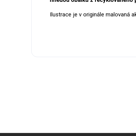
Ilustrace je v originále malovaná a
Z