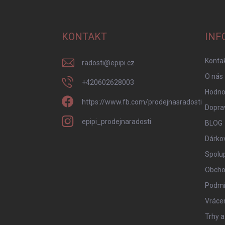
á
p
a
KONTAKT
INF
t
í
Konta
radosti
@
epipi.cz
O nás
+420602628003
Hodno
https://www.fb.com/prodejnasradosti
Doprav
epipi_prodejnaradosti
BLOG
Dárko
Spolu
Obcho
Podmí
Vrácen
Trhy a