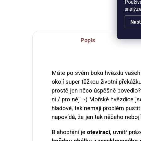
Použív
Formát A6, pohlednicový papír
300
analýze
300g. Balení obsahuje obálku z
rec
recyklovaného papíru.
Nast
Popis
Máte po svém boku hvězdu vašeho
okolí super těžkou životní překáž
prostě jen něco úspěšně povedlo? 
ni / pro něj. :-) Mořské hvězdice js
hladové, tak nemají problém pustit 
napovídá, že jen tak něčeho nebojí.
Blahopřání je
otevírací
, uvnitř prá
hnědou obálku z recyklovaného 