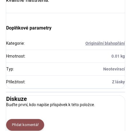
Doplňkové parametry
Kategorie
:
Originální blahopřání
Hmotnost
:
0.01 kg
Typ
:
Neotevírací
Příležitost
:
Z lásky
Diskuze
Buďte první, kdo napíše příspěvek k této položce.
Přidat komentář