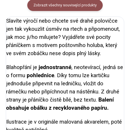
Zobrazit všechny související produkty
Slavíte výročí nebo chcete své drahé polovičce
jen tak vykouzlit úsměv na rtech a připomenout,
jak moc ji/ho milujete? Vyjádřete své pocity
přáníčkem s motivem poštovního holuba, který
ve svém zobáčku nese dopis plný lásky.
Blahopřání je
jednostranné
, neotevírací, jedná se
o formu
pohlednice
. Díky tomu lze kartičku
jednoduše připevnit na ledničku, vložit do
rámečku nebo připíchnout na nástěnku. Z druhé
strany je přáníčko čistě bílé, bez textu.
Balení
obsahuje obálku z recyklovaného papíru.
Ilustrace je v originále malovaná akvarelem, poté
kvalitně natištěná.