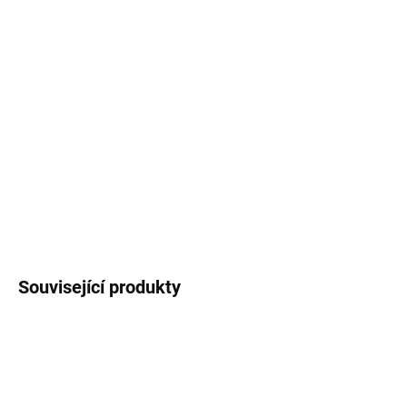
Pohlednice
s
autorským motivem holuba, který
přináší dopis plný lásky. Lze využít i jako přání
nebo obrázek k zarámování. Formát A6,
pohlednicový papír 300g.
Balení obsahuje obálku
z recyklovaného papíru.
DETAILNÍ INFORMACE
ZEPTAT SE
HLÍDAT
Související produkty