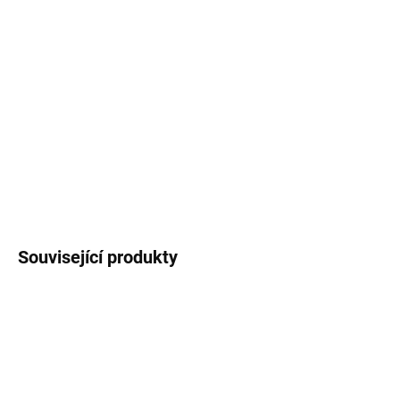
Přání
ke svatbě s autorským motivem
papuchalků. Formát A6, pohlednicový papír 300g.
Balení obsahuje obálku z recyklovaného
papíru.
DETAILNÍ INFORMACE
ZEPTAT SE
HLÍDAT
Související produkty
OBLÍBENEC