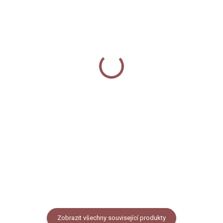
SKLADEM
SKLADEM
Blahopřání - Jen to
Blahopřání - Tákhle moc
nejkrásnější
tě miluju!
60 Kč
60 Kč
Do košíku
Do košíku
Blahopřání s autorským
Pohlednice s autorským
motivem bylinek a s jasným
motivem tučňáka. Lze využít i
sdělením. Formát A6, otevírací
jako přání nebo obrázek k
přání, uvnitř bez textu,
zarámování. Formát A6,
pohlednicový papír 300g. Balení
pohlednicový papír 300g. Balení
obsahuje obálku z
obsahuje obálku z
recyklovaného papíru.
recyklovaného papíru.
Zobrazit všechny související produkty