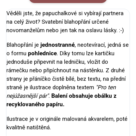
Věděli jste, že papuchalkové si vybírají partnera
na celý život? Svatební blahopřání určené
novomanželům nebo jen tak na oslavu lásky. :-)
Blahopřání je
jednostranné
, neotevírací, jedná se
o formu
pohlednice
. Díky tomu lze kartičku
jednoduše připevnit na ledničku, vložit do
rámečku nebo připíchnout na nástěnku. Z druhé
strany je přáníčko čistě bílé, bez textu, na přední
straně je ilustrace doplněna textem
"Pro ten
nejúžasnější pár"
.
Balení obsahuje obálku z
recyklovaného papíru.
Ilustrace je v originále malovaná akvarelem, poté
kvalitně natištěná.