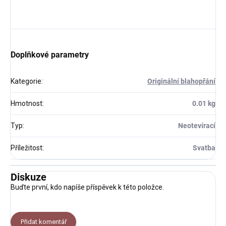
Doplňkové parametry
Kategorie
:
Originální blahopřání
Hmotnost
:
0.01 kg
Typ
:
Neotevírací
Příležitost
:
Svatba
Diskuze
Buďte první, kdo napíše příspěvek k této položce.
Přidat komentář