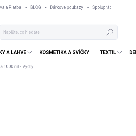
va a Platba
BLOG
Dárkové poukazy
Spolupráce
Obcho
Hledat
KY A LAHVE
KOSMETIKA A SVÍČKY
TEXTIL
DE
 1000 ml - Vydry
NAČKA:
EPIPÍ
800 Kč
661,16 Kč bez DPH
Měrná
MOMENTÁLNĚ NEDOSTUP
cena:
Termoska
z kvalitní ne