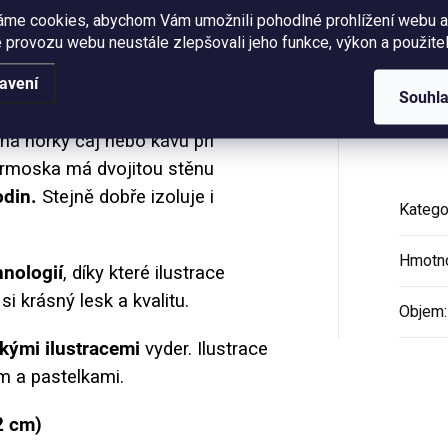
Hodnocení
áme cookies, abychom Vám umožnili pohodlné prohlížení webu a
 provozu webu neustále zlepšovali jeho funkce, výkon a použitel
avení
Souhl
roubovacím plastovým uzávěrem
Dop
 na horký čaj nebo kávu při
ermoska má dvojitou stěnu
odin.
Stejně dobře izoluje i
Katego
Hmotn
hnologií
, díky které ilustrace
i krásný lesk a kvalitu.
Objem
:
kými ilustracemi
vyder.
Ilustrace
m a pastelkami.
2 cm)