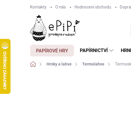
Přejít
Kontakty
O nás
Hodnocení obchodu
Dopra
na
obsah
PAPÍRNICTVÍ
HRN
PAPÍROVÉ HRY
Domů
Hrnky a lahve
Termolahve
Termoska
Neohodnoceno
Podrobnosti hodnocení
Z