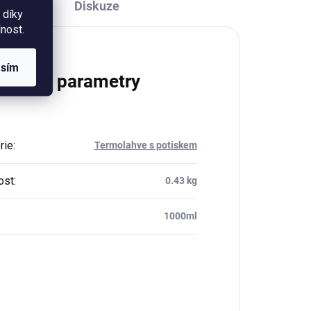
Diskuze
 díky
nost.
asím
lňkové parametry
rie
:
Termolahve s potiskem
ost
:
0.43 kg
1000ml