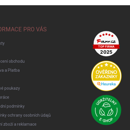
ORMACE PRO VÁS
kty
cení obchodu
a a Platba
vé poukazy
práce
dní podmínky
nky ochrany osobních údajů
í zboží a reklamace