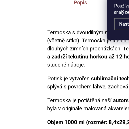
Popis
Použív
analýze
Nast
Termoska s dvoudílným modrým š
(včetně sítka). Termoska je ideální
dlouhých zimních procházkách. T
a
zadrží tekutinu horkou až 12 h
studené nápoje.
Potisk je vytvořen
sublimační tec
splývá s povrchem láhve, zachová s
Termoska je potištěná naší
autors
byla v originále malovaná akvarele
Objem 1000 ml (rozměr: 8,4x29,