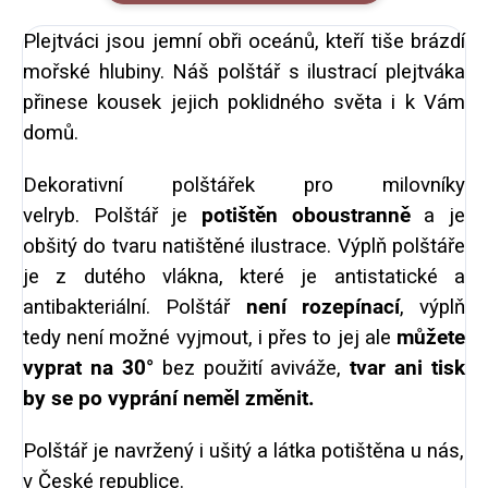
Plejtváci jsou jemní obři oceánů, kteří tiše brázdí
mořské hlubiny. Náš polštář s ilustrací plejtváka
přinese kousek jejich poklidného světa i k Vám
domů.
Dekorativní polštářek pro milovníky
velryb. Polštář je
potištěn oboustranně
a je
obšitý do tvaru natištěné ilustrace. Výplň polštáře
je z dutého vlákna, které je antistatické a
antibakteriální. Polštář
není rozepínací
, výplň
tedy není možné vyjmout, i přes to jej ale
můžete
vyprat na 30°
bez použití aviváže,
tvar ani tisk
by se po vyprání neměl změnit.
Polštář je navržený i ušitý a látka potištěna u nás,
v České republice.