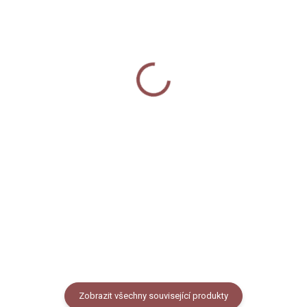
SKLADEM
MOMENTÁLNĚ NEDOSTUPNÉ
Dekorativní magnetky -
Fotoalbum - Velryby
Velryby
590 Kč
120 Kč
Detail
Do košíku
Fotoalbum v kroužkové vazbě s
Sada 3 kusů
naším autorským designem
dekorativních magnetů na
velryb na světlém podkladu.
lednici s autorskými ilustracemi
Velikost A4, 30 listů (60 stran).
velryb. Rozměr magnetky je cca
6 x 3 cm.
Zobrazit všechny související produkty