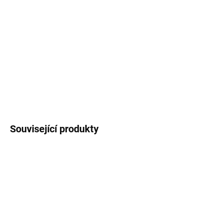
Oboustranný bavlněný
polštář
s
motivem
plejtvák
a
. Přibližný rozměr: 50 x 30 cm.
Kvalitní vysokogramážní bavlna.
DETAILNÍ INFORMACE
ZEPTAT SE
HLÍDAT
Související produkty