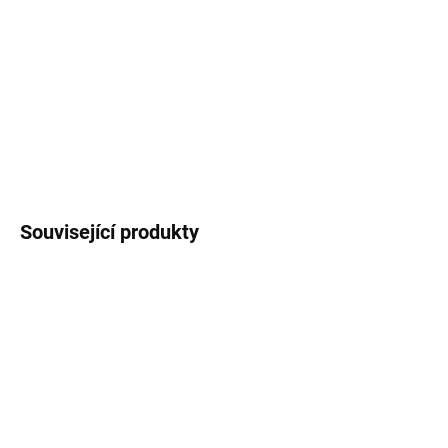
Nažehlovačka na textil
s autorským motivem
velryby
, rozměr
7,5x4,5 cm,
cena za 1 ks
.
DETAILNÍ INFORMACE
ZEPTAT SE
HLÍDAT
Související produkty
NOVINKA
SKLADEM