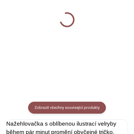
SKLADEM
Placka - Velryba
Samolepka - Plejtvák
40 Kč
35 Kč
Do košíku
Do košíku
Placka s autorskou ilustrací
Odolná laminovaná dekorativní
velryby. Průměr placky 37 mm,
samolepka s motivem velryby.
zavírání na špendlík.
Rozměr 3,5 x 6 cm, PVC
materiál. Cena za 1 kus.
Zobrazit všechny související produkty
Nažehlovačka s oblíbenou ilustrací velryby
během pár minut promění obyčejné tričko,