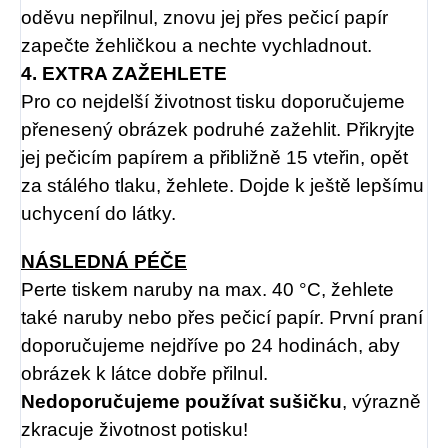
oděvu nepřilnul, znovu jej přes pečicí papír
zapečte žehličkou a nechte vychladnout.
4. EXTRA ZAŽEHLETE
Pro co nejdelší životnost tisku doporučujeme
přenesený obrázek podruhé zažehlit. Přikryjte
jej pečicím papírem a přibližně 15 vteřin, opět
za stálého tlaku, žehlete. Dojde k ještě lepšímu
uchycení do látky.
NÁSLEDNÁ PÉČE
Perte tiskem naruby na max. 40 °C, žehlete
také naruby nebo přes pečicí papír. První praní
doporučujeme nejdříve po 24 hodinách, aby
obrázek k látce dobře přilnul.
Nedoporučujeme používat sušičku
, výrazně
zkracuje životnost potisku!