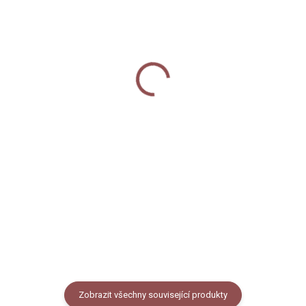
SKLADEM
SKLADEM
Washi páska - Velryby
Plakát - Velryby
90 Kč
180 Kč
od
Do košíku
Detail
Washi páska s autorským
Plakát s autorskou ilustrací
motivem velryb na světle
majestátních velryb o rozměru
modrém podkladu. Šířka 15mm,
A4 nebo A3. Plakát je tištěn na
délka 10m.
pevný 300g papír s hrubší
texturou.
Zobrazit všechny související produkty