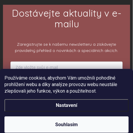
Dostávejte aktuality v e-
mailu
Zaregistrujte se k našemu newsletteru a získávejte
pravidelný přehled o novinkách a speciálních akcích.
Používáme cookies, abychom Vám umožnili pohodlné
PŘIHLÁSIT K ODBĚRU
prohlížení webu a díky analýze provozu webu neustále
zlepšovali jeho funkce, výkon a použitelnost.
Nastavení
Copyright 2026
ePiPí - Prodejna radostí
. Všechna práva vyhrazena.
Upravit
nastavení cookies
Souhlasím
Vytvořil Shoptet