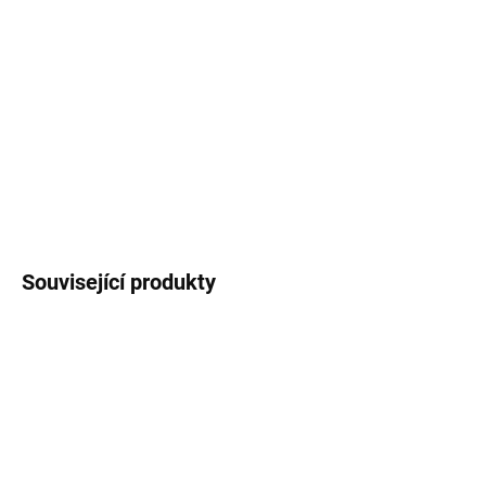
Papírový školní rozvrh hodin s autorským
motivem velryby, praktický formát A5.
Cena za 1
kus
.
DETAILNÍ INFORMACE
ZEPTAT SE
HLÍDAT
Související produkty