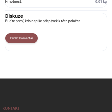
Hmotnost
:
0.01 kg
Diskuze
Buďte první, kdo napíše příspěvek k této položce.
Přidat komentář
Z
á
p
a
t
í
KONTAKT