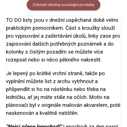
Zobrazit všechny související produkty
TO DO listy jsou v dnešní uspěchané době velmi
praktickým pomocníkem. Část s kroužky slouží
pro vypisování a zaškrtávání úkolů, linky zase pro
zapisování dalších potřebných poznámek a do
kolonky s čistým pozadím se můžete více
rozepsat nebo si něco pěkného nakreslit.
Je lepený po krátké vrchní straně, takže po
vyplnění můžete list z archu vytrhnout a
přišpendlit si ho na nástěnku nebo třeba na
ledničku, ať jej máte stále na očích. Motiv na
plánovači byl v originále malován akvarelem, poté
naskenován a kvalitně natištěn.
"Nejsi přece lenochod!"
Lenochodi za den naspí