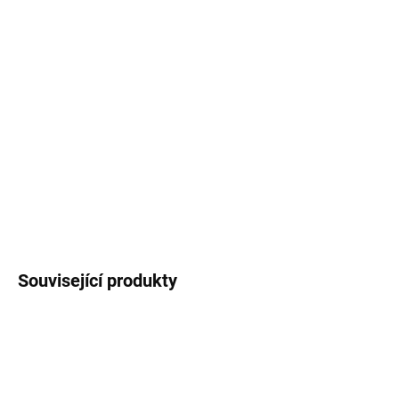
−
+
Přidat do košíku
TO DO list
s autorskými ilustracemi
lenochodů
na meruňkově růžovém pozadí. Trhací blok,
velikost A5, 50 listů.
DETAILNÍ INFORMACE
ZEPTAT SE
HLÍDAT
Související produkty