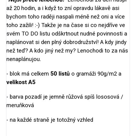
až 20 hodin, a i když to zní opravdu lákavě asi
bychom toho raději naspali méně než oni a více
toho zažili! :-) Takže je na čase si co nejdříve ve
svém TO DO listu odškrtnout nudné povinnosti a
naplánovat si den plný dobrodružství! A kdy jindy
než teď? A kdo jiný než my? Lenochodi to za nás
nenaplánujou.
- blok má celkem
50 listů
o gramáži 90g/m2 a
velikost A5
- barva pozadí je jemně růžová spíš lososová /
meruňková
- na každé straně je totožný vzhled