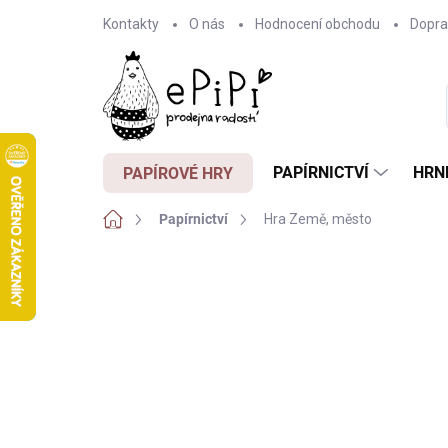
Přejít
Kontakty
O nás
Hodnocení obchodu
Dopra
na
obsah
PAPÍRNICTVÍ
HRN
PAPÍROVÉ HRY
Domů
Papírnictví
Hra Země, město
456 hodnocení
Podrobnosti hodnocení
Z
OBLÍBENEC