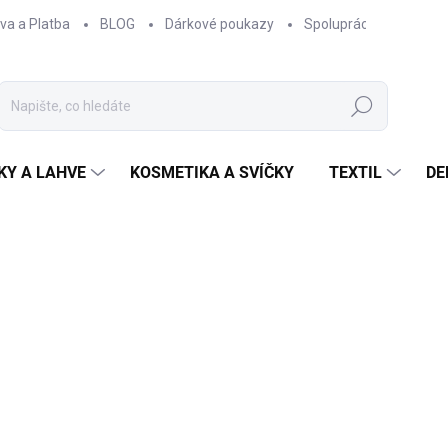
va a Platba
BLOG
Dárkové poukazy
Spolupráce
Obcho
Hledat
KY A LAHVE
KOSMETIKA A SVÍČKY
TEXTIL
DE
NAČKA:
EPIPÍ
250 Kč
206,61 Kč bez DPH
Měrná
SKLADEM
cena: