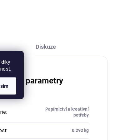
ožka
bylinek. 30 párů + záložka a
A.
krabička ke složení ZDARMA.
Matný křídový papír.
Diskuze
 díky
nost.
lňkové parametry
asím
Papírnictví a kreativní
rie
:
potřeby
ost
:
0.292 kg