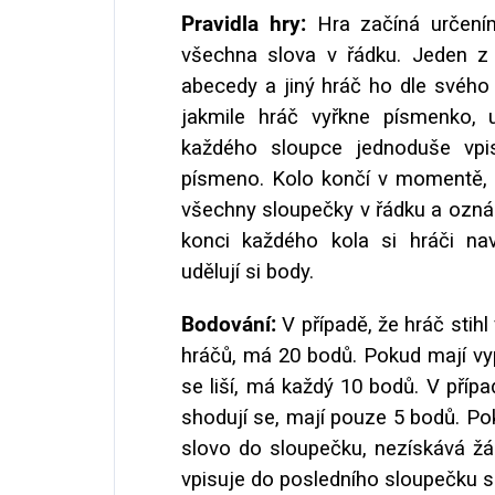
Pravidla hry:
Hra začíná určení
všechna slova v řádku. Jeden z
abecedy a jiný hráč ho dle svého
jakmile hráč vyřkne písmenko, 
každého sloupce jednoduše vpis
písmeno. Kolo končí v momentě, 
všechny sloupečky v řádku a ozn
konci každého kola si hráči na
udělují si body.
Bodování:
V případě, že hráč stihl
hráčů, má
20
bodů. Pokud mají vyp
se liší, má každý 10 bodů. V příp
shodují se, mají pouze 5 bodů. Po
slovo do sloupečku, nezískává ž
vpisuje do posledního sloupečku