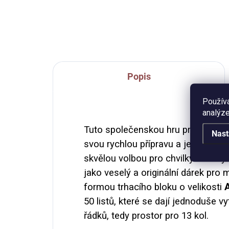
autorskými ilustracemi. Trhací
pták
blok, velikost A5, 50 listů.
kra
Matn
Popis
Použív
analýze
Tuto společenskou hru pro více hr
Nast
svou rychlou přípravu a jednoduchá
skvělou volbou pro chvilky zábavy s
jako veselý a originální dárek pro 
formou trhacího bloku o velikosti
50 listů, které se dají jednoduše v
řádků, tedy prostor pro 13 kol.