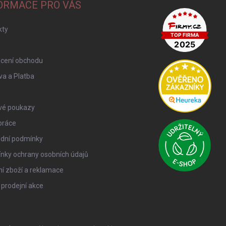
ORMACE PRO VÁS
kty
cení obchodu
a a Platba
vé poukazy
práce
dní podmínky
nky ochrany osobních údajů
í zboží a reklamace
 prodejní akce