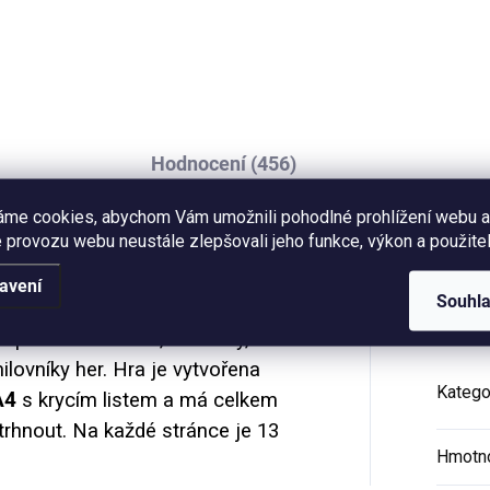
ů. 30 párů + záložka a
tvorů a rostlin. 30 párů + zál
bička ke složení ZDARMA.
a krabička ke složení ZDARM
ý křídový papír.
Matný křídový papír.
Hodnocení (456)
áme cookies, abychom Vám umožnili pohodlné prohlížení webu a
 provozu webu neustále zlepšovali jeho funkce, výkon a použitel
áčů zná snad každý z nás. Pro
Dop
avení
Souhl
 pravidla je hra
Země, město
 přáteli a rodinou, na cesty, nebo
milovníky her.
Hra je vytvořena
Katego
A4
s krycím listem a má celkem
ytrhnout. Na každé stránce je 13
Hmotn