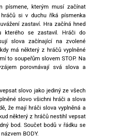
m písmene, kterým musí začínat
 hráčů si v duchu říká písmenka
 uvážení zastaví. Hra začíná hned
u kterého se zastavil. Hráči do
ují slova začínající na zvolené
kdy má některý z hráčů vyplněné
ámí to soupeřům slovem STOP. Na
vzájem porovnávají svá slova a
 vepsat slovo jako jediný ze všech
lněné slovo všichni hráči a slova
adě, že mají hráči slova vyplněná
a
kud některý z hráčů nestihl vepsat
ádný bod. Součet bodů v řádku se
 s názvem BODY.