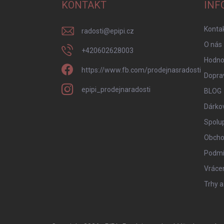
a
KONTAKT
INF
t
í
Konta
radosti
@
epipi.cz
O nás
+420602628003
Hodno
https://www.fb.com/prodejnasradosti
Doprav
epipi_prodejnaradosti
BLOG
Dárko
Spolu
Obcho
Podmí
Vrácen
Trhy a