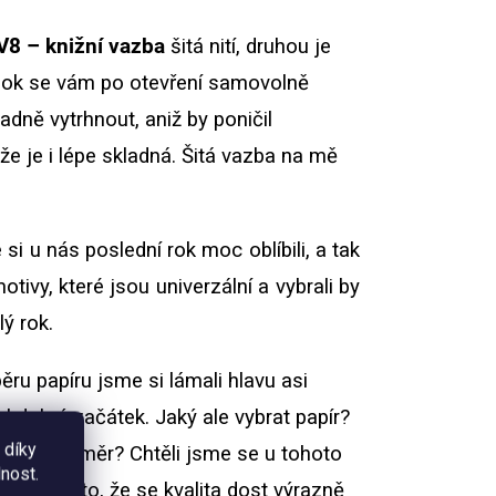
V8 – knižní vazba
šitá nití, druhou je
Blok se vám po otevření samovolně
adně vytrhnout, aniž by poničil
e je i lépe skladná. Šitá vazba na mě
 si u nás poslední rok moc oblíbili, a tak
ivy, které jsou univerzální a vybrali by
lý rok.
ru papíru jsme si lámali hlavu asi
yl dobrý začátek. Jaký ale vybrat papír?
 díky
nější průměr? Chtěli jsme se u tohoto
nost.
a přijmou to, že se kvalita dost výrazně