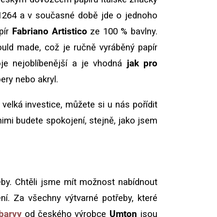
 1264 a v současné době jde o jednoho
pír
Fabriano Artistico
ze 100 % bavlny.
ould made, což je ručně vyráběný papír
je nejoblíbenější a je vhodná
jak pro
ery nebo akryl.
lká investice, můžete si u nás pořídit
 nimi budete spokojení, stejně, jako jsem
řeby. Chtěli jsme mít možnost nabídnout
ní. Za všechny výtvarné potřeby, které
barvy
od českého výrobce
Umton
jsou