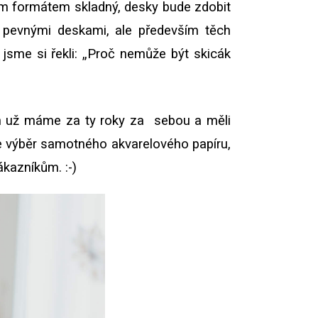
ým formátem skladný, desky bude zdobit
 s pevnými deskami, ale především těch
sme si řekli: „Proč nemůže být skicák
ch už máme za ty roky za sebou a měli
de výběr samotného akvarelového papíru,
ákazníkům. :-)