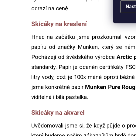
Nast
odrazí na ceně.
Skicáky na kreslení
Hned na začátku jsme prozkoumali vzorky
papíru od značky Munken, který se nám z
Pocházejí od švédského výrobce
Arctic 
standardy. Papír je oceněn certifikáty FS
litry vody, což je 100x méně oproti běžné
jsme konkrétně papír
Munken Pure Roug
viditelná i bílá pastelka.
Skicáky na akvarel
Uvědomovali jsme si, že když půjde o pro
který budeme našim zákazníkům hrdě dopor