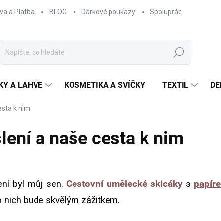
va a Platba
BLOG
Dárkové poukazy
Spolupráce
Obcho
Hledat
KY A LAHVE
KOSMETIKA A SVÍČKY
TEXTIL
DE
esta k nim
lení a naše cesta k nim
lení byl můj sen.
Cestovní umělecké skicáky
s
papíre
o nich bude skvělým zážitkem.