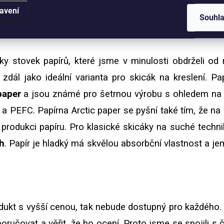
avení
Souhl
 stovek papírů, které jsme v minulosti obdrželi od 
dál jako ideální varianta pro skicák na kreslení. Pa
paper
a jsou známé pro šetrnou výrobu s ohledem na n
C a PEFC. Papírna Arctic paper se pyšní také tím, že na
 produkci papíru. Pro klasické skicáky na suché technik
h
. Papír je hladký má skvělou absorbční vlastnost a je
dukt s vyšší cenou, tak nebude dostupný pro každého. 
učovat a věřit, že ho ocení. Proto jsme se spojili s