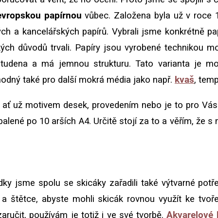
 evropskou papírnou
vůbec. Založena byla už v roce
ch a kancelářských papírů. Vybrali jsme konkrétně pa
kých důvodů trvali. Papíry jsou vyrobené technikou m
 studena a má jemnou strukturu. Tato varianta je mo
hodný také pro další mokrá média jako např.
kvaš
, temp
ť už motivem desek, provedením nebo je to pro Vás ve
balené po 10 arších A4. Určitě stojí za to a věřím, že s
dky jsme spolu se skicáky zařadili také výtvarné pot
a štětce, abyste mohli skicák rovnou využít ke tvoře
čit, používám je totiž i ve své tvorbě.
Akvarelové 