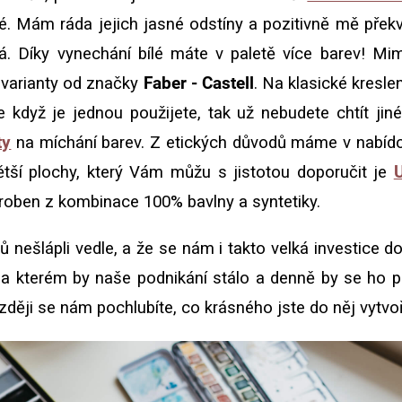
é. Mám ráda jejich jasné odstíny a pozitivně mě překv
vá. Díky vynechání bílé máte v paletě více barev! Mi
 varianty od značky
Faber - Castell
. Na klasické kresle
že když je jednou použijete, tak už nebudete chtít jin
ty
na míchání barev. Z etických důvodů máme v nabídce
ětší plochy, který Vám můžu s jistotou doporučit je
U
vyroben z kombinace 100% bavlny a syntetiky.
nešlápli vedle, a že se nám i takto velká investice do
na kterém by naše podnikání stálo a denně by se ho p
ději se nám pochlubíte, co krásného jste do něj vytvoři