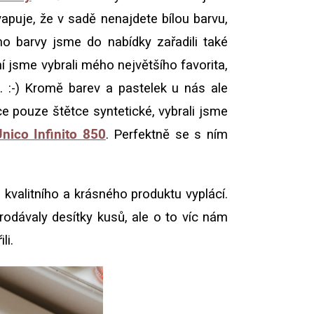
apuje, že v sadě nenajdete bílou barvu,
mo barvy jsme do nabídky zařadili také
ní jsme vybrali mého největšího favorita,
é. :-) Kromě barev a pastelek u nás ale
 pouze štětce syntetické, vybrali jsme
nico Infinito 850
. Perfektně se s ním
 kvalitního a krásného produktu vyplácí.
rodávaly desítky kusů, ale o to víc nám
li.