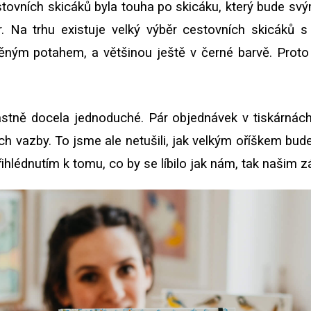
tovních skicáků byla touha po skicáku, který bude sv
pír. Na trhu existuje velký výběr cestovních skicáků
ým potahem, a většinou ještě v černé barvě. Proto j
lastně docela jednoduché. Pár objednávek v tiskárná
h vazby. To jsme ale netušili, jak velkým oříškem bu
hlédnutím k tomu, co by se líbilo jak nám, tak našim z