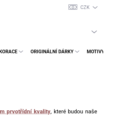
CZK
dní podmínky
Vrácení zboží a reklamace
Trhy a prodejní akce
PRÁZDNÝ KOŠÍK
NÁKUPNÍ
KOŠÍK
KORACE
ORIGINÁLNÍ DÁRKY
MOTIVY
PŘÍLEŽ
m prvotřídní kvality
, které budou naše