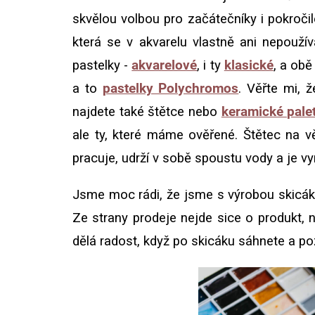
skvělou volbou pro začátečníky i pokročil
která se v akvarelu vlastně ani nepouží
pastelky -
akvarelové
, i ty
klasické
, a obě
a to
pastelky Polychromos
. Věřte mi, 
najdete také štětce nebo
keramické pale
ale ty, které máme ověřené. Štětec na v
pracuje, udrží v sobě spoustu vody a je 
Jsme moc rádi, že jsme s výrobou skicáků 
Ze strany prodeje nejde sice o produkt, 
dělá radost, když po skicáku sáhnete a poz