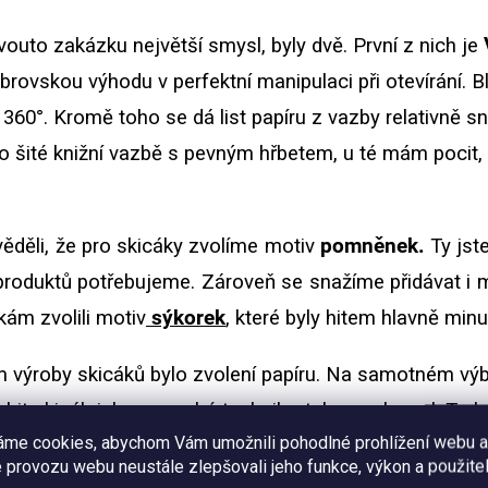
vouto zakázku největší smysl, byly dvě. První z nich je
rovskou výhodu v perfektní manipulaci při otevírání. 
 360°. Kromě toho se dá list papíru z vazby relativně sn
 šité knižní vazbě s pevným hřbetem, u té mám pocit, ž
věděli, že pro skicáky zvolíme motiv
pomněnek.
Ty jste
produktů potřebujeme. Zároveň se snažíme přidávat i mot
kám zvolili motiv
sýkorek
, které byly hitem hlavně minu
m výroby skicáků bylo zvolení papíru. Na samotném výbě
bit skicák jak pro suché techniky, tak pro akvarel. To b
áme cookies, abychom Vám umožnili pohodlné prohlížení webu a
kvalitu nebo bychom raději měli zvolit cenově dostup
 provozu webu neustále zlepšovali jeho funkce, výkon a použitel
ebyli jsme 100 % si jistí, zda o to naši zákazníci stojí 