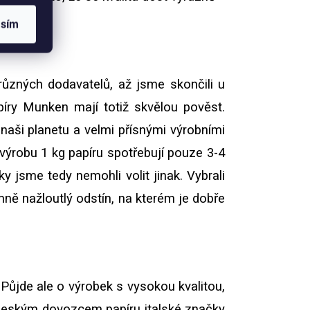
asím
různých dodavatelů, až jsme skončili u
píry Munken mají totiž skvělou pověst.
aši planetu a velmi přísnými výrobními
 výrobu 1 kg papíru spotřebují pouze 3-4
y jsme tedy nemohli volit jinak. Vybrali
mně nažloutlý odstín, na kterém je dobře
Půjde ale o výrobek s vysokou kvalitou,
 českým dovozcem papíru italské značky