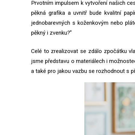
Prvotním impulsem k vytvoření našich ces
pěkná grafika a uvnitř bude kvalitní pa
jednobarevných s koženkovým nebo plátěn
pěkný i zvenku?"
Celé to zrealizovat se zdálo zpočátku v
jsme představu o materiálech i možnostec
a také pro jakou vazbu se rozhodnout s při