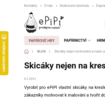
Přejít
Kontakty
O nás
Hodnocení obchodu
Dopra
na
obsah
PAPÍRNICTVÍ
HRN
PAPÍROVÉ HRY
Domů
BLOG
Skicáky nejen na kreslení a naše c
Skicáky nejen na kres
8.2.2024
Vyrobit pro ePiPí vlastní skicáky na kres
zákazníky motivovat k malování a tvořit d