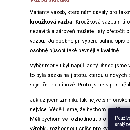
Varianty vazeb, které nám dávaly pro tako
kroužková vazba.
Kroužková vazba má ob
nezavírá a zároveň můžete listy přetočit o
vazbu.
Já osobně při výběru sáhnu spíš po
osobně působí také pevněji a kvalitněji.
Výběr motivu byl napůl jasný. Ihned jsme 
to byla sázka na jistotu, kterou u nových 
si je třeba i pánové. Proto jsme k pomněn
Jak už jsem zmínila, tak největším oříške
nejvíce. Věděli jsme, že bychom chtěli vyro
Použív
Měli bychom se rozhodnout pro prémiovou 
analýze
výrobku rozhodnout spíše pro kvalitu, ale n