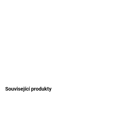
−
+
Přidat do košíku
Zápisník
velikosti A5 s autorským motivem
tukana
. Dvě varianty -
tečkovaná nebo linkovaná
lineatura
v měkké vazbě V4, 140 stran.
DETAILNÍ INFORMACE
ZEPTAT SE
HLÍDAT
Související produkty