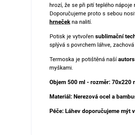
hrozí, že se při pití teplého nápoj
Doporučujeme proto s sebou nosit
hrneček
na nalití.
Potisk je vytvořen
sublimační tec
splývá s povrchem láhve, zachová s
Termoska je potištěná naší
autors
myškami.
Objem 500 ml - rozměr: 70x220 
Materiál: Nerezová ocel a bambu
Péče: Láhev doporučujeme mýt v