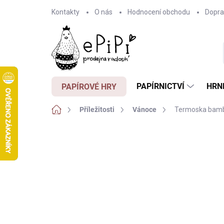
Přejít
Kontakty
O nás
Hodnocení obchodu
Dopra
na
obsah
PAPÍRNICTVÍ
HRN
PAPÍROVÉ HRY
Domů
Příležitosti
Vánoce
Termoska bamb
Neohodnoceno
Podrobnosti hodnocení
Z