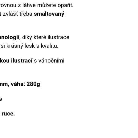
e rovnou z láhve můžete opařit.
 zvlášť třeba
smaltovaný
hnologií
, díky které ilustrace
i krásný lesk a kvalitu.
kou ilustrací
s vánočními
mm, váha: 280g
s
 ruce.