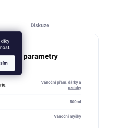
ilustrací vánočních...
Diskuze
 díky
nost.
lňkové parametry
asím
Vánoční přání, dárky a
rie
:
ozdoby
500ml
Vánoční myšky