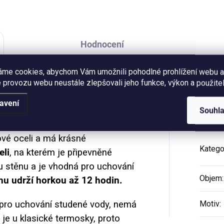
Hodnocení
áme cookies, abychom Vám umožnili pohodlné prohlížení webu a
 provozu webu neustále zlepšovali jeho funkce, výkon a použitel
terá dobře pasuje dobře do síťky u
Dop
avení
vnitř batohu nebo ve větší
Souhl
 výlety i do práce nebo do města.
ové oceli a má krásné
Katego
eli
, na kterém je připevněné
u stěnu a je vhodná pro uchování
Objem
:
inu udrží horkou až 12 hodin.
pro uchování studené vody, nemá
Motiv
:
o je u klasické termosky, proto