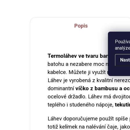
plecháčku.
Popis
Použív
analýze
Termoláhev
ve tvaru bandasky,
k
Nast
batohu a nezabere moc místa ani u
kabelce. Můžete ji využít na sport,
Láhev je vyrobená z kvalitní nerez
dominantní
víčko z bambusu a oc
ocelové držadlo. Láhev má dvojito
teplého i studeného nápoje,
tekut
Láhev doporučujeme použít spíše 
totiž kelímek na nalévání čaje, jak