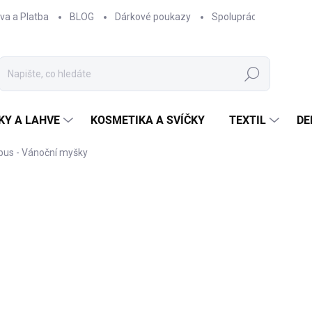
va a Platba
BLOG
Dárkové poukazy
Spolupráce
Obcho
Hledat
KY A LAHVE
KOSMETIKA A SVÍČKY
TEXTIL
DE
us - Vánoční myšky
NAČKA:
EPIPÍ
od
670 Kč
od
553,72 Kč
bez DPH
Měrná
ZVOLTE VARIANTU
cena:
OBJEM