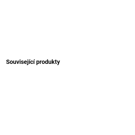
Varianty:
jedna obálka
nebo
sada 5 kusů obálek
.
Rozměr obálky: 114 x 162 mm.
DETAILNÍ INFORMACE
ZEPTAT SE
HLÍDAT
Související produkty
SKLADEM
SKLADEM
Keramický hrnek 250 ml
Sada jmenovek -