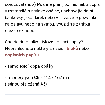
doručovatele. :-) Pošlete přání, pohled nebo dopis
v roztomilé a stylové obálce, uschovejte do ní
bankovky jako dárek nebo v ní zašlete pozvánku
na oslavu nebo na svatbu. Využití se zkrátka
meze nekladou!
Chcete do obálky stylové dopisní papíry?
Nepřehlédněte některý z našich
bloků
nebo
dopisních papírů
.
- samolepicí klopa obálky
- rozměry jsou
C6
- 114 x 162 mm
(jednou přeložená A5)