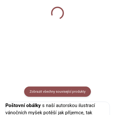
- Vánoční myšky
Vánoční myšky
360 Kč
50 Kč
Do košíku
Do košíku
Keramický hrnek s černým
Vánoční jmenovky s
lemem potištěný autorskou
motivem vánočních myšek na ty
ilustrací vánočních myšek.
nejkouzelnější dárečky a
Objem 250 ml (měřeno po okraj
překvapení. Sada 5 ks.
hrnečku), vzhled smaltovaného
plecháčku.
Zobrazit všechny související produkty
Poštovní obálky
s naší autorskou ilustrací
vánočních myšek potěší jak příjemce, tak