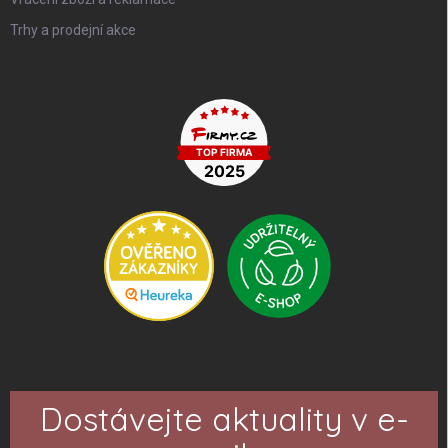
Trhy a prodejní akce
Dostávejte aktuality v e-