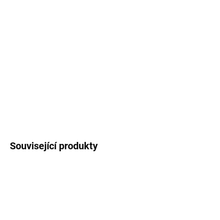
má v horní části vytvořené plastové poutko pro
pohodlné nošení. Termoska je potištěná
autorským motivem
veverek
.
Objem láhve 1000
ml
.
DETAILNÍ INFORMACE
ZEPTAT SE
HLÍDAT
Související produkty