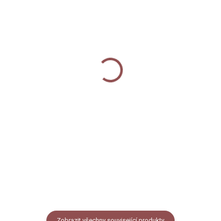
SKLADEM
SKLADEM
Kosmetická taštička -
Plecháček - Veverky
Veverky
330 Kč
440 Kč
od
Detail
Detail
Smaltovaný hrneček /
Bavlněná kosmetická taštička s
plecháček s černým lemem
autorským motivem veverek na
potištěný autorskou
pastelově zeleném podkladu.
ilustrací veverek. Objem buď 330
Křížové dno, vysokogramážní
ml nebo 460 ml (měřeno po okraj
bavlna, barevné varianty zipu.
hrnečku).
Rozměry 220 x 160 x 70 mm.
Zobrazit všechny související produkty