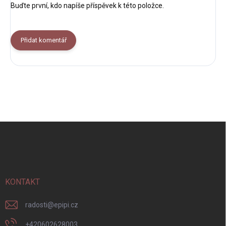
Buďte první, kdo napíše příspěvek k této položce.
Přidat komentář
Z
á
p
a
t
í
KONTAKT
radosti
@
epipi.cz
+420602628003