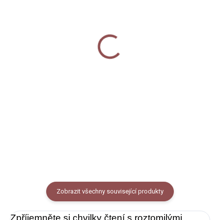
MOMENTÁLNĚ NEDOSTUPNÉ
SKLADEM
Termoska 1000 ml -
Nažehlovačka - Veverka
Veverky
50 Kč
800 Kč
Do košíku
Detail
Nažehlovačka na textil s
autorským motivem veverky,
Termoska z kvalitní nerezové
rozměr 4x8 cm, cena za 1 ks.
oceli s dvoudílným modrým
šroubovacím plastovým
uzávěrem, který má v horní části
vytvořené plastové poutko pro
pohodlné nošení. Termoska je...
Zobrazit všechny související produkty
Zpříjemněte si chvilky čtení s roztomilými