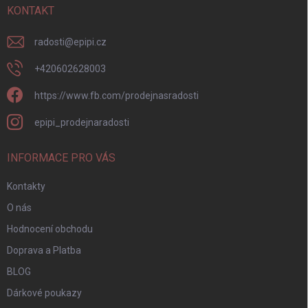
í
KONTAKT
radosti
@
epipi.cz
+420602628003
https://www.fb.com/prodejnasradosti
epipi_prodejnaradosti
INFORMACE PRO VÁS
Kontakty
O nás
Hodnocení obchodu
Doprava a Platba
BLOG
Dárkové poukazy