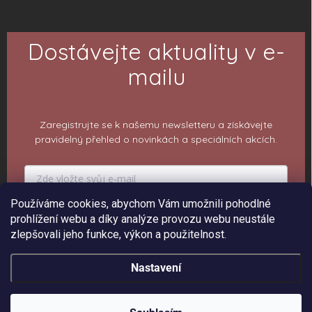
Dostávejte aktuality v e-
mailu
Zaregistrujte se k našemu newsletteru a získávejte
pravidelný přehled o novinkách a speciálních akcích.
Používáme cookies, abychom Vám umožnili pohodlné
PŘIHLÁSIT K ODBĚRU
prohlížení webu a díky analýze provozu webu neustále
zlepšovali jeho funkce, výkon a použitelnost.
Nastavení
Copyright 2026
ePiPí - Prodejna radostí
. Všechna práva vyhrazena.
Upravit
nastavení cookies