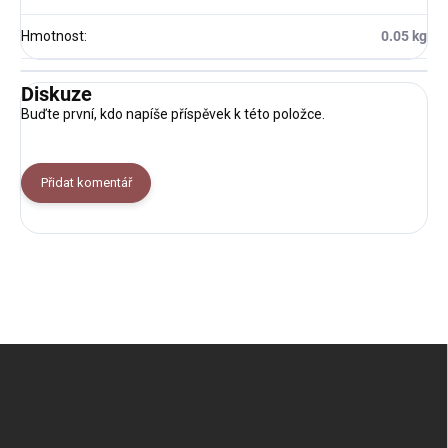
Hmotnost
:
0.05 kg
Diskuze
Buďte první, kdo napíše příspěvek k této položce.
Přidat komentář
Z
á
p
a
t