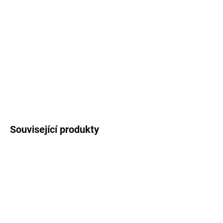
Sada 2 papírových
magnetických
záložek
s
motivem
veverek
. Rozměr 3 x 7,5 cm, lesklá
laminace.
DETAILNÍ INFORMACE
ZEPTAT SE
HLÍDAT
Související produkty