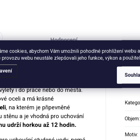
provázek na zavěšení.
o přání nebo obrázek k
ámování. Formát A6,
ednicový papír 300g....
Hodnocení
áme cookies, abychom Vám umožnili pohodlné prohlížení webu a
 provozu webu neustále zlepšovali jeho funkce, výkon a použitel
avení
terá dobře pasuje dobře do síťky u
Dop
Souhl
vnitř batohu nebo ve větší
 výlety i do práce nebo do města.
ové oceli a má krásné
Katego
eli
, na kterém je připevněné
u stěnu a je vhodná pro uchování
Objem
:
inu udrží horkou až 12 hodin.
Motiv
:
pro uchování studené vody, nemá