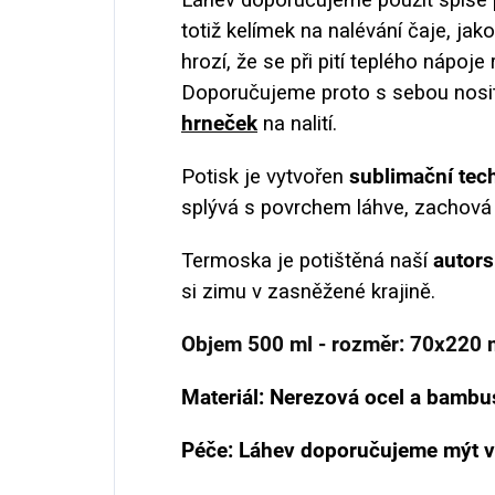
totiž kelímek na nalévání čaje, jak
hrozí, že se při pití teplého nápoj
Doporučujeme proto s sebou nosit
hrneček
na nalití.
Potisk je vytvořen
sublimační tec
splývá s povrchem láhve, zachová s
Termoska je potištěná naší
autors
si zimu v zasněžené krajině.
Objem 500 ml - rozměr: 70x220 
Materiál: Nerezová ocel a bambu
Péče: Láhev doporučujeme mýt v