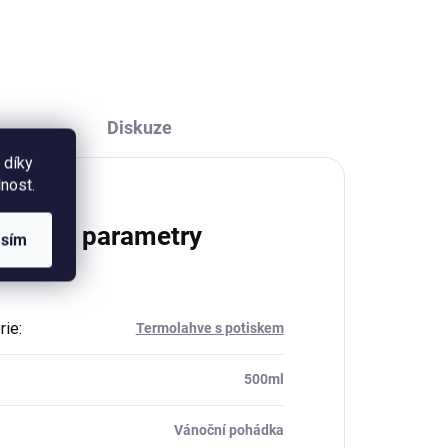
součástí balení je i zlatý
provázek na zavěšení.
Diskuze
 díky
nost.
lňkové parametry
asím
rie
:
Termolahve s potiskem
500ml
Vánoční pohádka