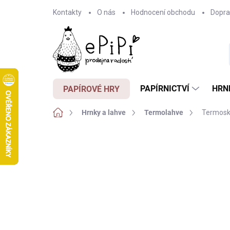
Přejít
Kontakty
O nás
Hodnocení obchodu
Dopra
na
obsah
PAPÍRNICTVÍ
HRN
PAPÍROVÉ HRY
Domů
Hrnky a lahve
Termolahve
Termosk
Neohodnoceno
Podrobnosti hodnocení
Z