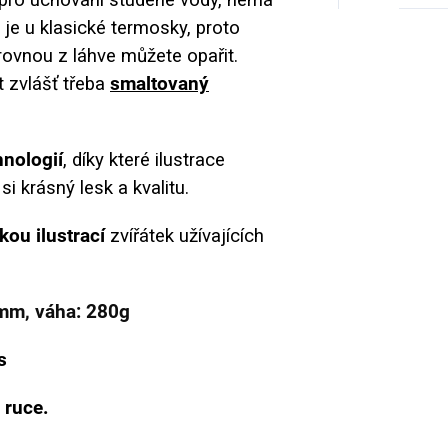
o je u klasické termosky, proto
e rovnou z láhve můžete opařit.
 zvlášť třeba
smaltovaný
hnologií
, díky které ilustrace
i krásný lesk a kvalitu.
kou ilustrací
zvířátek užívajících
mm, váha: 280g
s
 ruce.