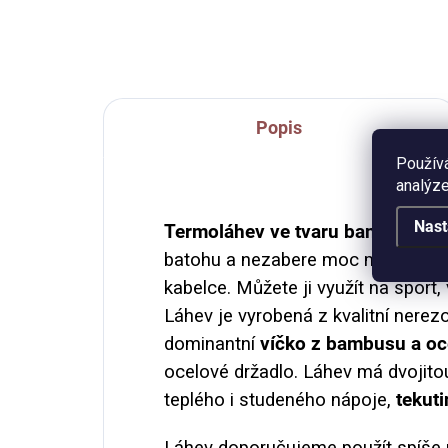
jak
zar
pohl
Popis
Použív
analýze
Nast
Termoláhev
ve tvaru bandasky,
k
batohu a nezabere moc místa ani u
kabelce. Můžete ji využít na sport,
Láhev je vyrobená z kvalitní nerez
dominantní
víčko z bambusu a oc
ocelové držadlo. Láhev má dvojito
teplého i studeného nápoje,
tekut
Láhev doporučujeme použít spíše 