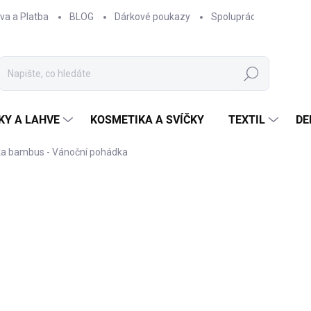
va a Platba
BLOG
Dárkové poukazy
Spolupráce
Obcho
Hledat
KY A LAHVE
KOSMETIKA A SVÍČKY
TEXTIL
DE
a bambus - Vánoční pohádka
NAČKA:
EPIPÍ
od
670 Kč
od
553,72 Kč
bez DPH
Měrná
ZVOLTE VARIANTU
cena:
OBJEM