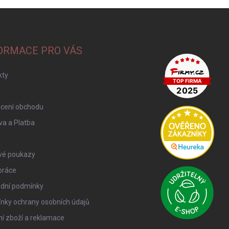
ORMACE PRO VÁS
kty
cení obchodu
a a Platba
vé poukazy
práce
dní podmínky
nky ochrany osobních údajů
í zboží a reklamace