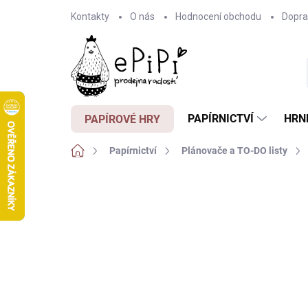
Přejít
Kontakty
O nás
Hodnocení obchodu
Dopra
na
obsah
PAPÍRNICTVÍ
HRN
PAPÍROVÉ HRY
Domů
Papírnictví
Plánovače a TO-DO listy
Neohodnoceno
Podrobnosti hodnocení
Z