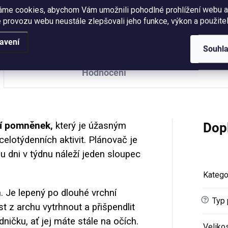
áme cookies, abychom Vám umožnili pohodlné prohlížení webu a
ovitelných zdrojů.
pomněnek a má rozměr 21 x 
 provozu webu neustále zlepšovali jeho funkce, výkon a použitel
8 cm, vejde se do ní pohodlně
formát A5.
avení
Souhl
Hodnocení
cí pomněnek,
který je úžasným
Dop
elotýdenních aktivit. Plánovač je
dni v týdnu náleží jeden sloupec
Katego
 Je lepený po dlouhé vrchní
?
Typ 
st z archu vytrhnout a přišpendlit
ničku, ať jej máte stále na očích.
Veliko