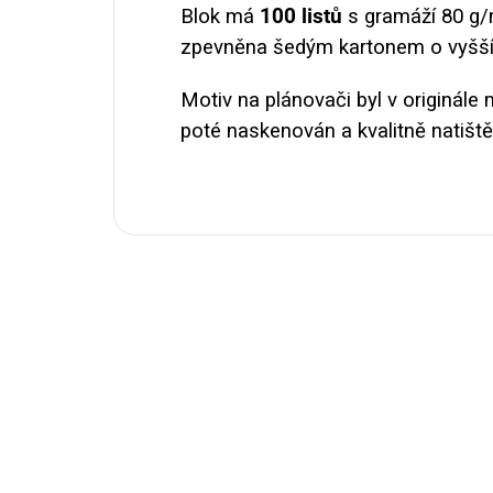
Blok má
100 listů
s gramáží 80 g/
zpevněna šedým kartonem o vyšší
Motiv na plánovači byl v originál
poté naskenován a kvalitně natišt