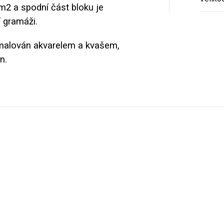
m2 a spodní část bloku je
 gramáži.
e malován akvarelem a kvašem,
ěn.