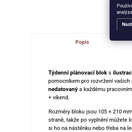
Použív
obn
listů, papír - 100% bavlna 300
analýze
gsm, cold pressed.
Nast
Popis
Týdenní plánovací blok
s
ilustra
pomocníkem pro rozvržení vašich c
nedatovaný
a každému pracovnímu 
+ víkend.
Rozměry bloku jsou
105 × 210
mm.
straně, takže po vyplnění můžete li
si ho na nástěnku nebo třeba na led