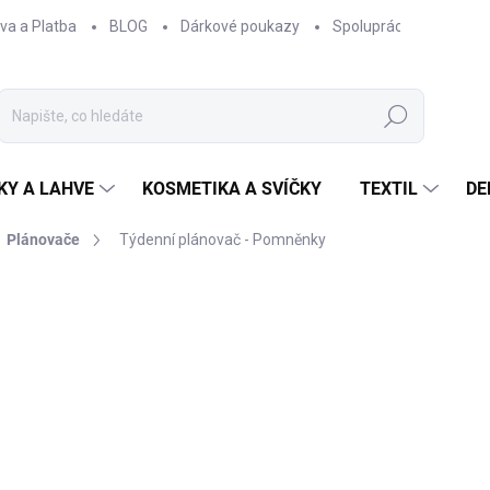
va a Platba
BLOG
Dárkové poukazy
Spolupráce
Obcho
Hledat
KY A LAHVE
KOSMETIKA A SVÍČKY
TEXTIL
DE
Plánovače
Týdenní plánovač - Pomněnky
NAČKA:
EPIPÍ
od
180 Kč
od
148,76 Kč
bez DPH
Měrná
ZVOLTE VARIANTU
cena:
VYBERTE MOŽNOST