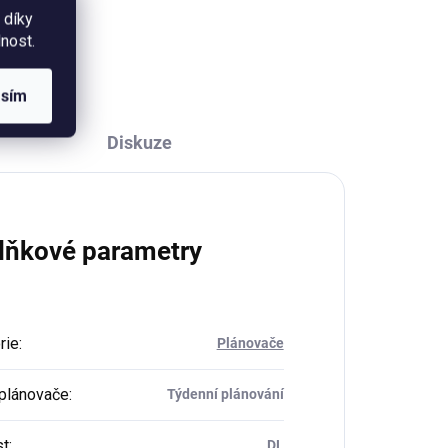
 díky
18 x
nost.
asím
Diskuze
lňkové parametry
rie
:
Plánovače
plánovače
:
Týdenní plánování
st
:
DL