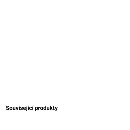
−
+
Přidat do košíku
Termoska
s hrnečkem
z kvalitní nerezové oceli.
Kovové víčko termosky slouží jako hrneček s
ouškem. Termoska je potištěná oblíbeným
autorským
motivem
pomněnek
. Objem láhve
500
ml
.
DETAILNÍ INFORMACE
ZEPTAT SE
HLÍDAT
Související produkty