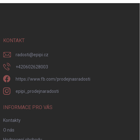
Z
á
p
a
t
í
KONTAKT
radosti
@
epipi.cz
+420602628003
https://www.fb.com/prodejnasradosti
epipi_prodejnaradosti
INFORMACE PRO VÁS
Kontakty
O nás
Hodnocení obchodu