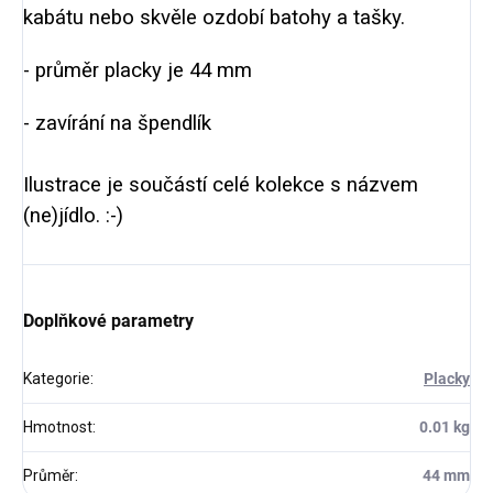
kabátu nebo skvěle ozdobí batohy a tašky.
- průměr placky je 44 mm
- zavírání na špendlík
Ilustrace je součástí celé kolekce s názvem
(ne)jídlo. :-)
Doplňkové parametry
Kategorie
:
Placky
Hmotnost
:
0.01 kg
Průměr
:
44 mm