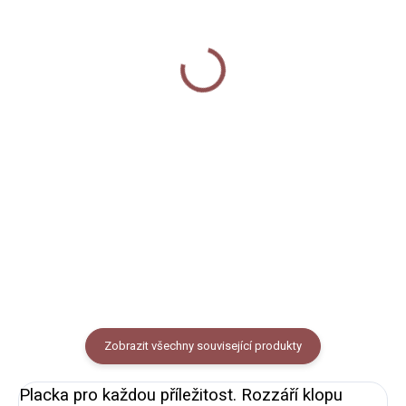
SKLADEM
SKLADEM
Sada magnetů - (Ne)jídlo
Samolepky - (Ne)jídlo
120 Kč
50 Kč
Do košíku
Do košíku
Sada magnetů na lednici s
Papírové dekorativní samolepky
králíkem na smetaně a spol. 4
s autorským motivem (ne)jídla.
kusy. Průměr kruhu 37mm. Sada
Velikost archu A6.
4 kusů magnetů na lednici s
našimi autorskými motivy (ne)
jídla - králík na smetaně, kuře...
Zobrazit všechny související produkty
Placka pro každou příležitost. Rozzáří klopu