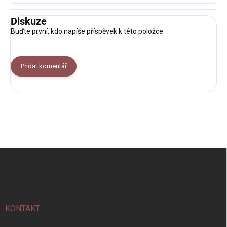
Diskuze
Buďte první, kdo napíše příspěvek k této položce.
Přidat komentář
Z
á
p
a
t
í
KONTAKT