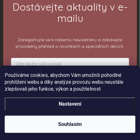
Dostávejte aktuality v e-
mailu
Zaregistrujte se k našemu newsletteru a získávejte
pravidelný přehled o novinkách a speciálních akcích.
Používáme cookies, abychom Vám umožnili pohodlné
PŘIHLÁSIT K ODBĚRU
prohlížení webu a díky analýze provozu webu neustále
zlepšovali jeho funkce, výkon a použitelnost.
Nastavení
Copyright 2026
ePiPí - Prodejna radostí
. Všechna práva vyhrazena.
Upravit
nastavení cookies
Souhlasím
Vytvořil Shoptet
Sleva 150 Kč na 1. objednávku ❤️