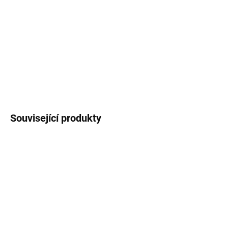
Placka
s autorskou ilustrací jehněčí na houbách.
Průměr placky 44 mm, zavírání na špendlík.
DETAILNÍ INFORMACE
ZEPTAT SE
HLÍDAT
Související produkty
3 + 1