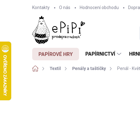
Přejít
Kontakty
O nás
Hodnocení obchodu
Dopra
na
obsah
PAPÍRNICTVÍ
HRN
PAPÍROVÉ HRY
Domů
Textil
Penály a taštičky
Penál - Kvě
Neohodnoceno
Podrobnosti hodnocení
Z