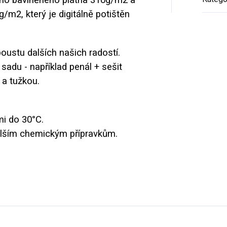
g/m2, který je digitálně potištěn
ustu dalších našich radostí.
adu - například penál + sešit
 a tužkou.
i do 30°C.
dalším chemickým přípravkům.