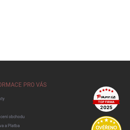
ORMACE PRO VÁS
kty
cení obchodu
a a Platba