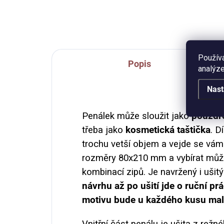
Použív
Popis
analýze
Nast
Penálek může sloužit jako
pouzdr
třeba jako
kosmetická taštička
. D
trochu vetší objem a vejde se vám 
rozměry 80x210 mm a vybírat můž
kombinací zipů. Je navržený i ušitý
návrhu až po ušití jde o ruční pr
motivu bude u každého kusu mali
Vnitřní část penálu je ušita z rež