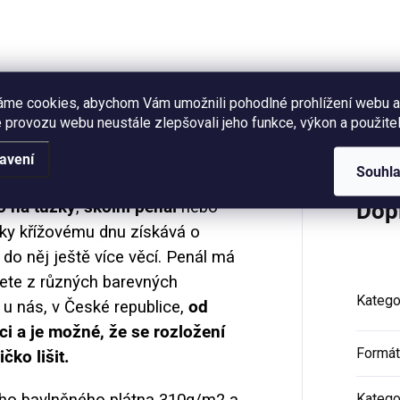
divokých květů na světle
zeleném pozadí a má rozměr
x 18 x 8 cm, vejde se do...
áme cookies, abychom Vám umožnili pohodlné prohlížení webu a
Hodnocení
 provozu webu neustále zlepšovali jeho funkce, výkon a použitel
avení
Souhl
o na tužky
,
školní penál
nebo
Dop
íky křížovému dnu získává o
do něj ještě více věcí. Penál má
ete z různých barevných
Katego
 u nás, v České republice,
od
áci a je možné, že se rozložení
Formát
čko lišit.
ného bavlněného plátna 310g/m2 a
Katego