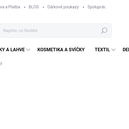
va a Platba
BLOG
Dárkové poukazy
Spolupráce
Obcho
Hledat
KY A LAHVE
KOSMETIKA A SVÍČKY
TEXTIL
DE
ty
NAČKA:
EPIPÍ
330 Kč
272,73 Kč bez DPH
Měrná
ZVOLTE VARIANTU
cena:
BARVA ZIPU