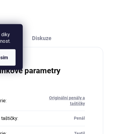
vánočním motivem divokých
 21
květů na světle zeleném
pozadí a má rozměr 23 x 33 x 8...
 díky
Diskuze
nost.
asím
lňkové parametry
Originální penály a
rie
:
taštičky
 taštičky
:
Penál
rie
:
Textil