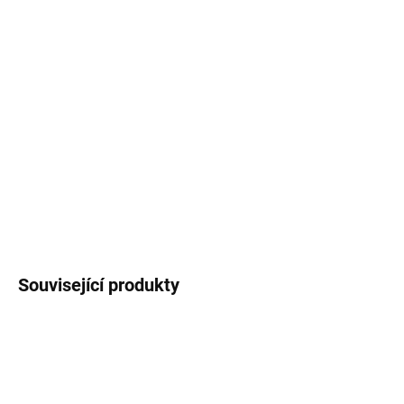
Taška určená na jakýkoli dárek, kterým chcete
udělat radost. Taška je potištěna
motivem
divokých květů
na světle zeleném pozadí
a má
rozměr 21 x 18 x 8 cm, vejde se do ní pohodlně
formát A5.
DETAILNÍ INFORMACE
ZEPTAT SE
HLÍDAT
Související produkty