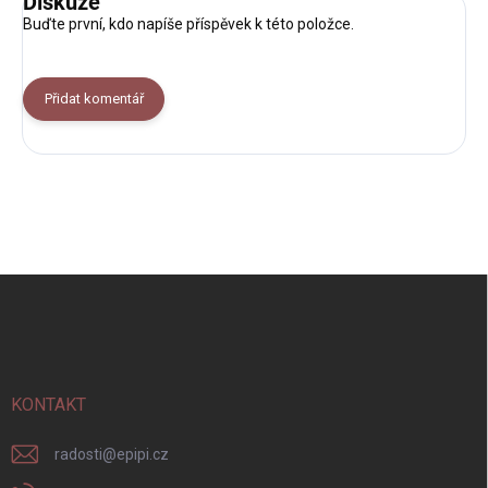
Diskuze
Buďte první, kdo napíše příspěvek k této položce.
Přidat komentář
Z
á
p
a
t
í
KONTAKT
radosti
@
epipi.cz