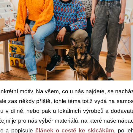
nkrétní motiv. Na všem, co u nás najdete, se nachá
ale zas někdy příště, tohle téma totiž vydá na samos
 v dílně, nebo pak u lokálních výrobců a dodavat
ní je pro nás výběr materiálů, na které naše nápady 
uje a popisuje
článek o cestě ke skicákům
, po je