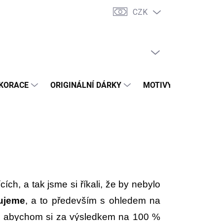
CZK
dní podmínky
Vrácení zboží a reklamace
Trhy a prodejní akce
PRÁZDNÝ KOŠÍK
NÁKUPNÍ
KOŠÍK
KORACE
ORIGINÁLNÍ DÁRKY
MOTIVY
PŘÍLEŽ
ích, a tak jsme si říkali, že by nebylo
dujeme
, a to především s ohledem na
 to, abychom si za výsledkem na 100 %