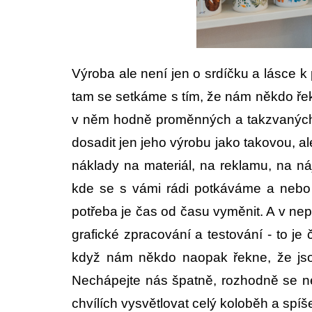
Výroba ale není jen o srdíčku a lásce k
tam se setkáme s tím, že nám někdo řek
v něm hodně proměnných a takzvaných “a
dosadit jen jeho výrobu jako takovou, al
náklady na materiál, na reklamu, na n
kde se s vámi rádi potkáváme a nebo t
potřeba je čas od času vyměnit. A v nep
grafické zpracování a testování - to j
když nám někdo naopak řekne, že jsou 
Nechápejte nás špatně, rozhodně se ne
chvílích vysvětlovat celý koloběh a spí