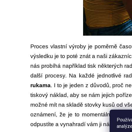
Proces vlastní výroby je poměrně časo
výsledku je to poté znát a naši zákazní
nás probíhá například tisk některých ra
další procesy. Na každé jednotlivé rad
rukama
. I to je jeden z důvodů, proč 
tiskový náklad, aby se nám jejich poříz
možné mít na skladě stovky kusů od všeh
oznámení, že je to momentálně nedos
Použív
odpustíte a vynahradí vám ji následná r
analýze