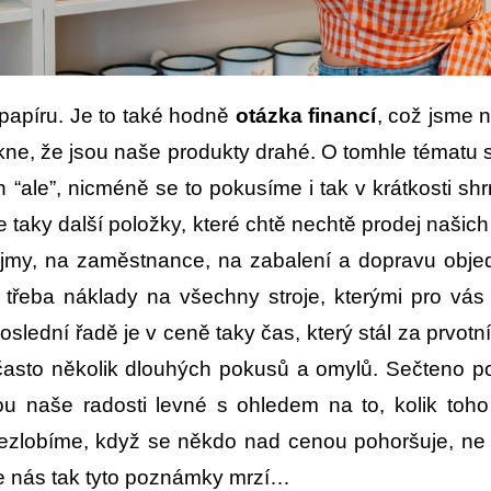
 papíru. Je to také hodně
otázka financí
, což jsme 
ne, že jsou naše produkty drahé. O tomhle tématu se
le”, nicméně se to pokusíme i tak v krátkosti shrn
e taky další položky, které chtě nechtě prodej našich
ájmy, na zaměstnance, na zabalení a dopravu objed
řeba náklady na všechny stroje, kterými pro vás 
oslední řadě je v ceně taky čas, který stál za prvo
e často několik dlouhých pokusů a omylů. Sečteno 
naše radosti levné s ohledem na to, kolik toho z
zlobíme, když se někdo nad cenou pohoršuje, ne v
še nás tak tyto poznámky mrzí…