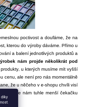
řemeslnou poctivost a doufáme, že na
ost, kterou do výroby dáváme. Přímo u
ování a balení jednotlivých produktů a
ýrobek nám projde několikrát pod
u produkty, u kterých musíme mít vyšší
mnou cenu, ale není pro nás momentálně
ane, že u něčeho v e-shopu chvíli visí
oufáme, že nám tuhle menší čekačku
 díky
nost.