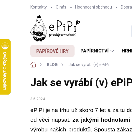
Přejít
Kontakty
O nás
Hodnocení obchodu
Dopra
na
obsah
PAPÍRNICTVÍ
HRN
PAPÍROVÉ HRY
Domů
BLOG
Jak se vyrábí (v) ePiPí
Jak se vyrábí (v) ePiP
3.6.2024
ePiPí je na trhu už skoro 7 let a za tu 
od věci napsat,
za jakými hodnotami 
výrobu našich produktů. Spousta zákazn