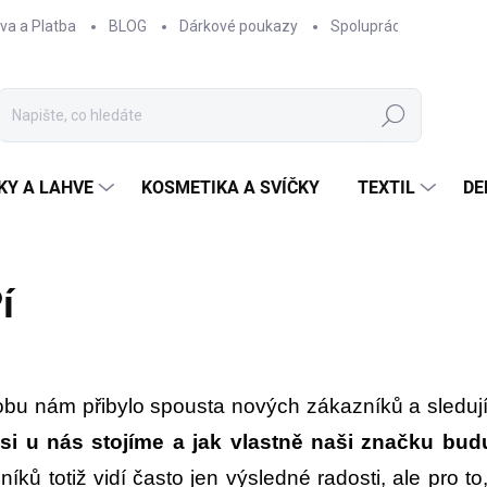
va a Platba
BLOG
Dárkové poukazy
Spolupráce
Obcho
Hledat
KY A LAHVE
KOSMETIKA A SVÍČKY
TEXTIL
DE
í
dobu nám přibylo spousta nových zákazníků a sledujíc
si u nás stojíme a jak vlastně naši značku bu
íků totiž vidí často jen výsledné radosti, ale pro