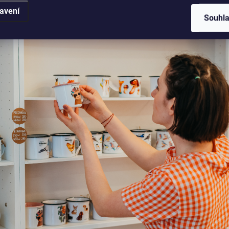
avení
Souhl