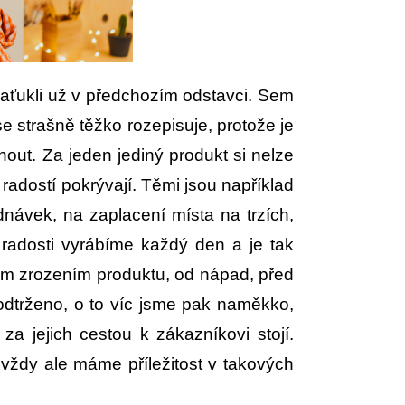
naťukli už v předchozím odstavci. Sem
 strašně těžko rozepisuje, protože je
out. Za jeden jediný produkt si nelze
 radostí pokrývají. Těmi jsou například
návek, na zaplacení místa na trzích,
radosti vyrábíme každý den a je tak
tním zrozením produktu, od nápad, před
podtrženo, o to víc jsme pak naměkko,
a jejich cestou k zákazníkovi stojí.
ždy ale máme příležitost v takových