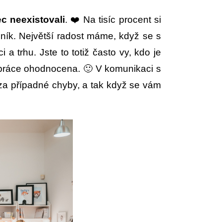
c neexistovali
. ❤️ Na tisíc procent si
ník. Největší radost máme, když se s
 trhu. Jste to totiž často vy, kdo je
e práce ohodnocena. 🙂 V komunikaci s
za případné chyby, a tak když se vám