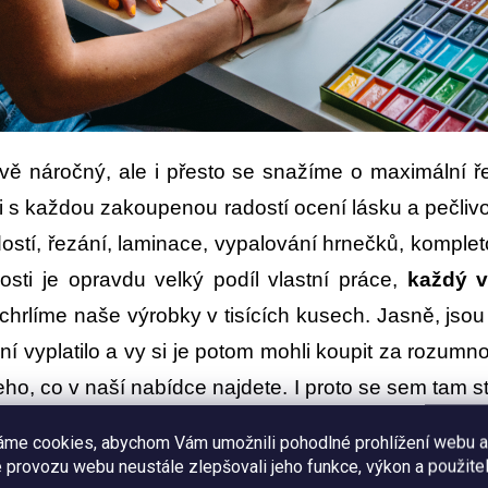
vě náročný, ale i přesto se snažíme o maximální 
ci s každou zakoupenou radostí ocení lásku a pečliv
dostí, řezání, laminace, vypalování hrnečků, komplet
osti je opravdu velký podíl vlastní práce,
každý v
nechrlíme naše výrobky v tisících kusech. Jasně, jso
ení vyplatilo a vy si je potom mohli koupit za rozu
o, co v naší nabídce najdete. I proto se sem tam st
tupné nebo čekáme na dotisk, ale vždy pevně d
áme cookies, abychom Vám umožnili pohodlné prohlížení webu a
adost z obdržené objednávky. :-)
 provozu webu neustále zlepšovali jeho funkce, výkon a použitel