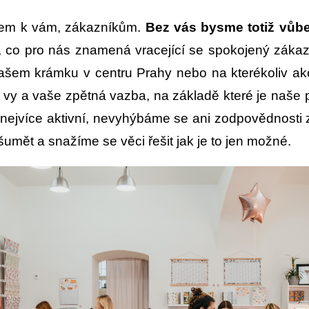
tkem k vám, zákazníkům.
Bez vás bysme totiž vůbe
o, co pro nás znamená vracející se spokojený zákaz
m krámku v centru Prahy nebo na kterékoliv akci a
to vy a vaše zpětná vazba, na základě které je naš
 nejvíce aktivní, nevyhýbáme se ani zodpovědnosti 
umět a snažíme se věci řešit jak je to jen možné.