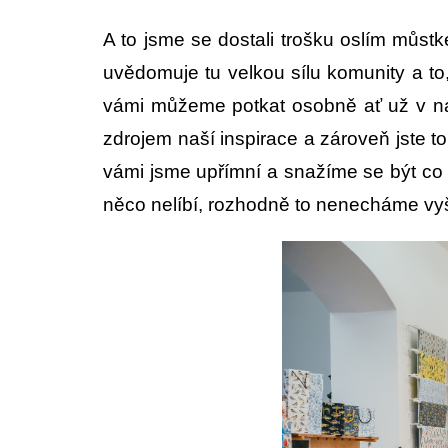
A to jsme se dostali trošku oslím můs
uvědomuje tu velkou sílu komunity a t
vámi můžeme potkat osobně ať už v naše
zdrojem naší inspirace a zároveň jste 
vámi jsme upřímní a snažíme se být co
něco nelíbí, rozhodně to nenecháme vyš