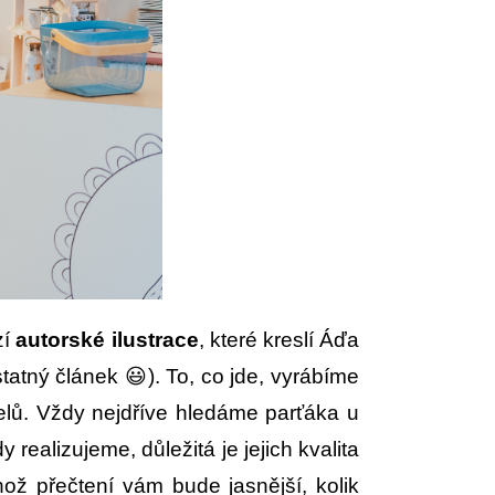
zí
autorské ilustrace
, které kreslí Áďa
tatný článek 😃). To, co jde, vyrábíme
elů. Vždy nejdříve hledáme parťáka u
realizujeme, důležitá je jejich kvalita
hož přečtení vám bude jasnější, kolik